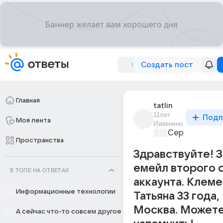
Создать пост
Главная
tatlin
11лет
Подп
Моя лента
Изменено
Сервисы в ин
Пространства
Здравствуйте! 
емейл второго 
В ТОПЕ НА ОТВЕТАХ
аккаунта. Клеме
Информационные технологии
Татьяна 33 года,
Москва. Может
А сейчас что-то совсем другое