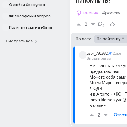
напомнить!
О любви без купюр
мнения
#россия
Философский вопрос
0
1
Политические дебаты
По дате
По рейтингу
Смотреть все
user_791982
11лет
Высший разум
Нет, здесь такие ус
предоставляют.
Можете себя сами 
Моем Мире - вверх
ЛЮДИ
и в Агенте - +КОН
tanya.klementyva@ma
в общем.
2
Ответ