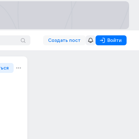
Создать пост
Войти
ться