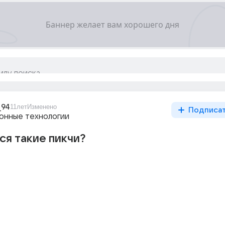
_94
11лет
Изменено
Подписа
нные технологии
ся такие пикчи?