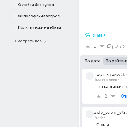
О любви без купюр
Философский вопрос
Политические дебаты
знания
Смотреть все
0
3
По дате
По рейтин
maksimkhrabrov
11л
Просветленный
это картинки с
0
От
andrei_voronin_572
Профи
Сопли