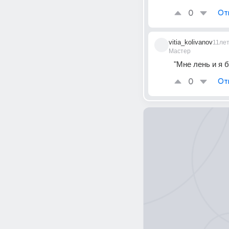
0
От
vitia_kolivanov
11ле
Мастер
"Мне лень и я 
0
От