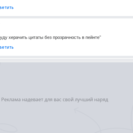
ветить
т
буду херачить цитаты без прозрачность в пейнте"
ветить