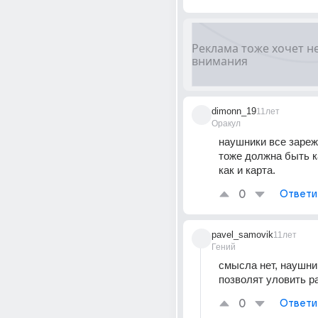
dimonn_19
11лет
Оракул
наушники все зарежу
тоже должна быть к
как и карта.
0
Ответи
pavel_samovik
11лет
Гений
смысла нет, наушник
позволят уловить р
0
Ответи