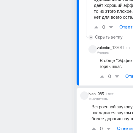
даёт хороший эффе
то из этого плохое,
нет для всего оста
0
Ответ
Скрыть ветку
valentin_1230
11лет
Ученик
В обще "Эффект
горлышка".
0
Отв
ivan_985
11лет
Мыслитель
Встроенной звуковух
насладится звуком и 
более дорогих науш
0
Ответи