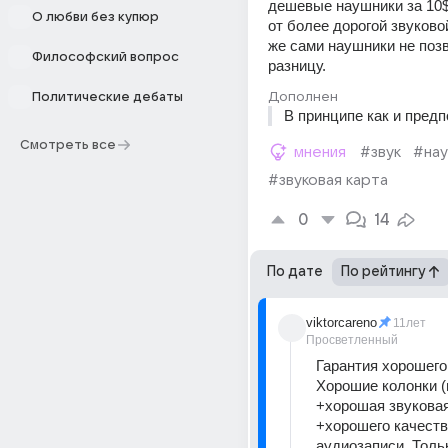
дешевые наушники за 10$,
О любви без купюр
от более дорогой звуковой
же сами наушники не позв
Философский вопрос
разницу.
Дополнен
Политические дебаты
В принципе как и предп
Смотреть все
мнения
#звук
#нау
#звуковая карта
0
14
По дате
По рейтингу
viktorcareno
11лет
Просветленный
Гарантия хорошего 
Хорошие колонки (
+хорошая звуковая
+хорошего качеств
аудиозаписи. Тольк