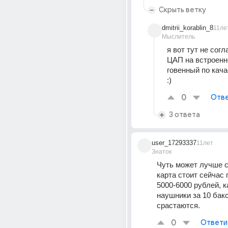
Скрыть ветку
dmitrii_korablin_8
11ле
Мыслитель
я вот тут не согла
ЦАП на встроенн
говенный по кача
:)
0
Отве
3 ответа
user_17293337
11лет
Знаток
Чуть может лучше ст
карта стоит сейчас 
5000-6000 рублей, ка
наушники за 10 бакс
срастаются.
0
Ответи