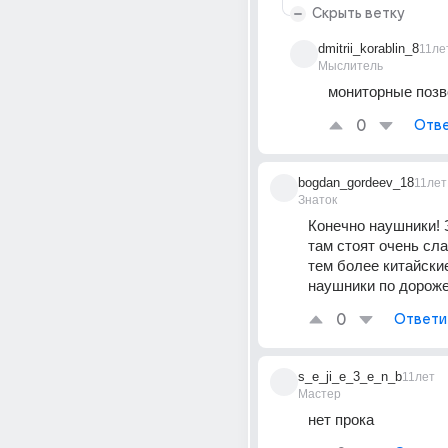
Скрыть ветку
dmitrii_korablin_8
11ле
Мыслитель
мониторные позво
0
Отве
bogdan_gordeev_18
11лет
Знаток
Конечно наушники! З
там стоят очень сл
тем более китайские
наушники по дорож
0
Ответи
s_e_ji_e_3_e_n_b
11лет
Мастер
нет прока