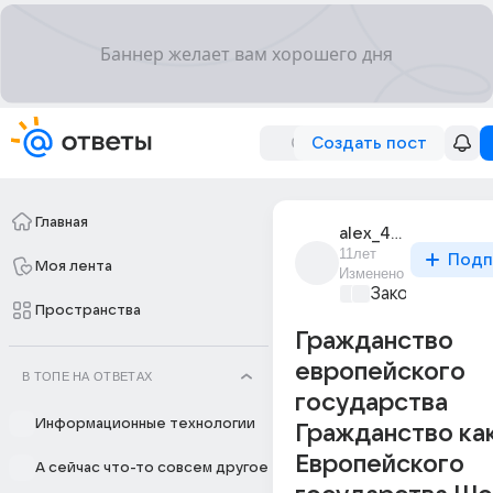
Создать пост
Главная
alex_46628
11лет
Подп
Моя лента
Изменено
Закон и поряд
Пространства
Гражданство
европейского
В ТОПЕ НА ОТВЕТАХ
государства
Информационные технологии
Гражданство ка
Европейского
А сейчас что-то совсем другое