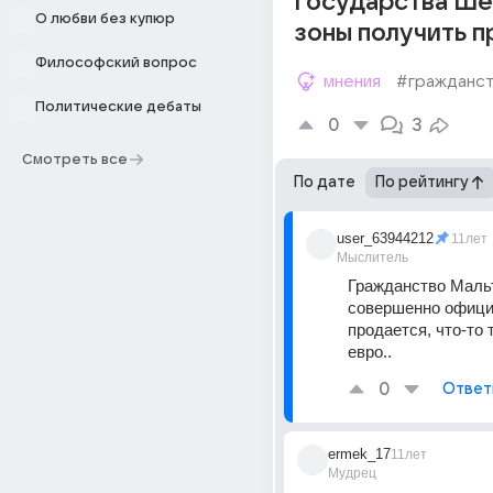
государства Ше
О любви без купюр
зоны получить 
Философский вопрос
мнения
#гражданс
Политические дебаты
0
3
Смотреть все
По дате
По рейтингу
user_63944212
11лет
Мыслитель
Гражданство Маль
совершенно офици
продается, что-то т
евро..
0
Ответ
ermek_17
11лет
Мудрец