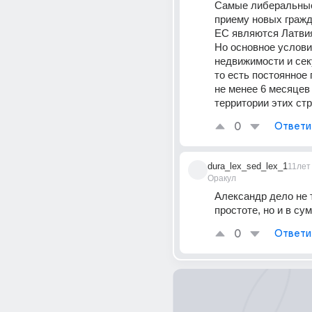
Самые либеральные
приему новых гражда
ЕС являются Латвия
Но основное условие
недвижимости и сек
то есть постоянное 
не менее 6 месяцев в
территории этих стр
0
Ответи
dura_lex_sed_lex_1
11лет
Оракул
Александр дело не т
простоте, но и в су
0
Ответи