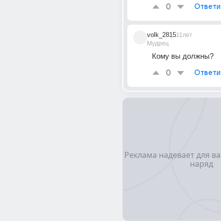
0
Ответи
volk_2815
11лет
Мудрец
Кому вы должны?
0
Ответи