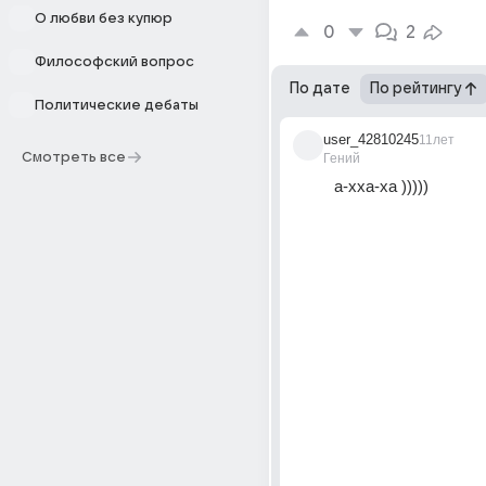
О любви без купюр
0
2
Философский вопрос
По дате
По рейтингу
Политические дебаты
user_42810245
11лет
Смотреть все
Гений
а-хха-ха )))))