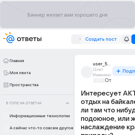
Создать пост
Главная
user_50098866
11лет
Подп
Моя лента
Изменено
Отпуск мечт
Пространства
Интересует А
отдых на байкал
В ТОПЕ НА ОТВЕТАХ
ли там что нибу
Информационные технологии
подоюное, или 
наслаждение кр
А сейчас что-то совсем другое