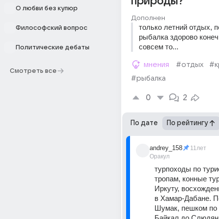
природы?
О любви без купюр
Дополнен
только летний отдых, п
Философский вопрос
рыбалка здорово конечн
совсем то...
Политические дебаты
мнения
#отдых
#к
Смотреть все
#рыбалка
0
2
По дате
По рейтингу
andrey_158
11лет
Оракул
турпоходы по тури
тропам, конные тур
Иркуту, восхождени
в Хамар-Дабане. П
Шумак, пешком по К
Байкал до Слюдянк