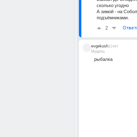
сколько угодно
А зимой - на Собол
подъёмниками.
2
Ответ
evgekush
11лет
Мудрец
рыбалка