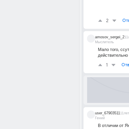
2
От
amosov_sergei_2
11
Мыслитель
Мало того, ссут
действительно 
1
Отв
user_67903511
11ле
Гений
В отличии от Я