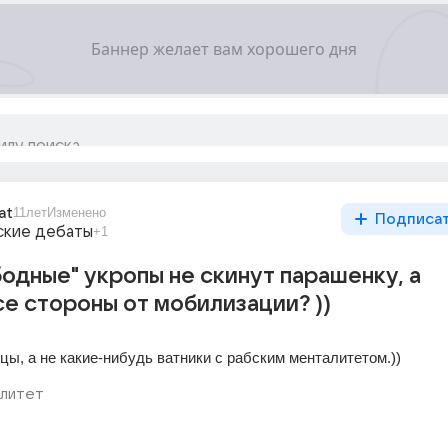
at
11лет
Изменено
Подписа
ские дебаты
+1
одные" укропы не скинут парашенку, а
се стороны от мобилизации? ))
цы, а не какие-нибудь ватники с рабским менталитетом.))
литет