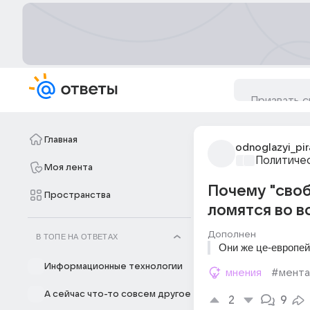
Главная
odnoglazyi_pir
Политиче
Моя лента
Почему "своб
Пространства
ломятся во в
Дополнен
В ТОПЕ НА ОТВЕТАХ
Они же це-европей
Информационные технологии
мнения
#мента
А сейчас что-то совсем другое
2
9