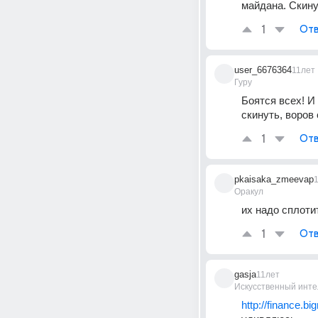
майдана. Скину
1
Отв
user_6676364
11лет
Гуру
Боятся всех! И
скинуть, воров 
1
Отв
pkaisaka_zmeevap
Оракул
их надо сплоти
1
Отв
gasja
11лет
Искусственный инте
http://finance.