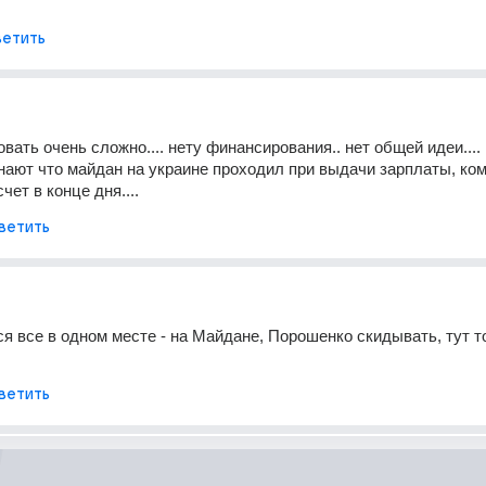
етить
овать очень сложно.... нету финансирования.. нет общей идеи.... 
знают что майдан на украине проходил при выдачи зарплаты, кому
чет в конце дня....
ветить
ся все в одном месте - на Майдане, Порошенко скидывать, тут то
.
ветить