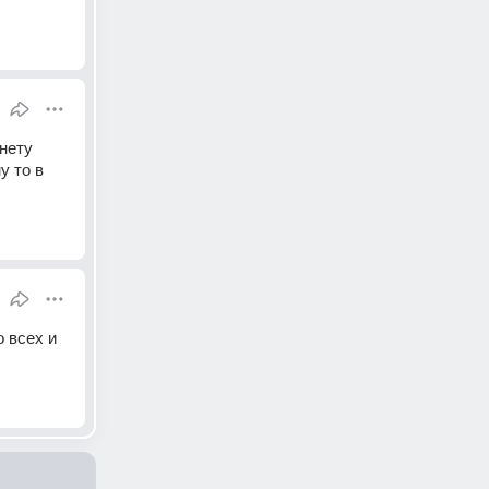
нету 
 то в 
 всех и 