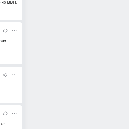
ично ВВП,
их 
же 