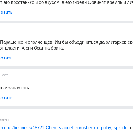
т его простенько и со вкусом, в его гибели Обвинят Кремль и л
етить
 Парашенко и ополченцев. Им бы объединиться да олигархов сво
от власти. А они брат на брата.
етить
11лет
ть и заплатить
етить
ллект
bigmir.net/business/48721-Chem-vladeet-Poroshenko--polnyj-spisok
 То