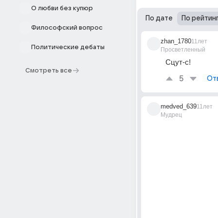
О любви без купюр
По дате
По рейтин
Философский вопрос
zhan_1780
11лет
Политические дебаты
Просветленный
Сцут-с!
Смотреть все
5
От
medved_639
11лет
Мудрец