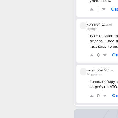
удивляюсь.
1
Отв
korsar87_1
11лет
Профи
тут это организ
лидера.... все 
час, кому то рас
0
От
natali_56709
11лет
Мыслитель
Точно, соберут
загребут в АТО
0
От