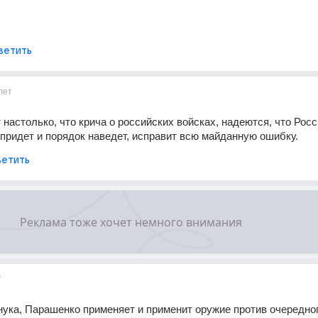
ветить
лет
 настолько, что крича о российских войсках, надеются, что Росс
придет и порядок наведет, исправит всю майданную ошибку.
етить
т
нука, Парашенко применяет и применит оружие против очередног