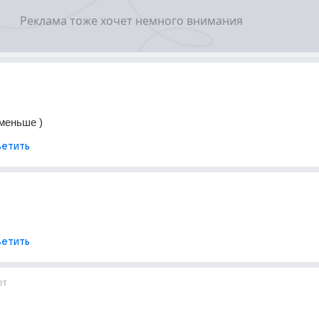
меньше )
етить
етить
ет