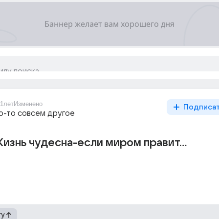
11лет
Изменено
Подписа
то-то совсем другое
изнь чудесна-если миром правит...
гу