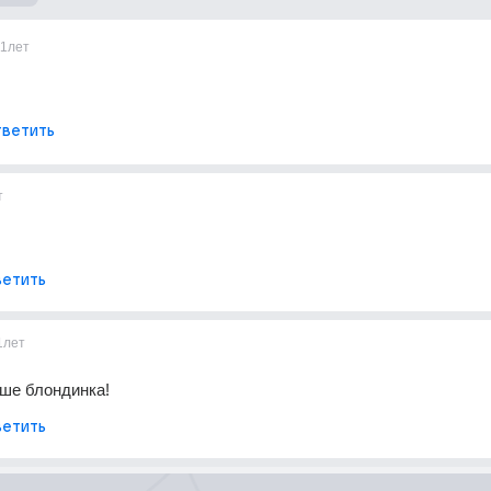
11лет
ветить
т
етить
1лет
ше блондинка!
етить