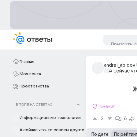
Главная
andrei_abidov
А сейчас ч
Моя лента
Пространства
Ж
В ТОПЕ НА ОТВЕТАХ
мнения
Информационные технологии
2
6
А сейчас что-то совсем другое
По дате
По рейтин