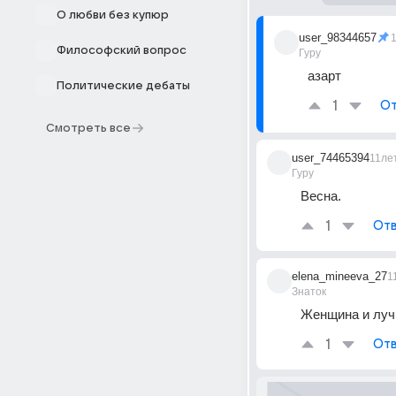
О любви без купюр
user_98344657
Философский вопрос
Гуру
азарт
Политические дебаты
1
От
Смотреть все
user_74465394
11ле
Гуру
Весна.
1
Отв
elena_mineeva_27
1
Знаток
Женщина и луч
1
Отв