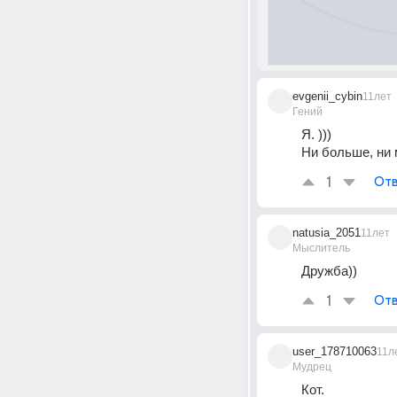
evgenii_cybin
11лет
Гений
Я. )))
Ни больше, ни 
1
Отв
natusia_2051
11лет
Мыслитель
Дружба))
1
Отв
user_178710063
11л
Мудрец
Кот.