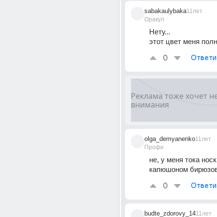
sabakaulybaka
11лет
Оракул
Нету...
этот цвет меня полн
0
Ответи
olga_demyanenko
11лет
Профи
не, у меня тока носки
капюшоном бирюзовы
0
Ответи
budte_zdorovy_14
11лет