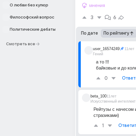
О любви без купюр
мнения
3
6
Философский вопрос
Политические дебаты
По дате
По рейтингу
Смотреть все
user_16574249
11лет
Гений
а то !!!
байковые и до коле
0
Ответ
beta_100
11лет
Искусственный интеллект
Рейтузы с начесом и
стразиками)
1
Ответи