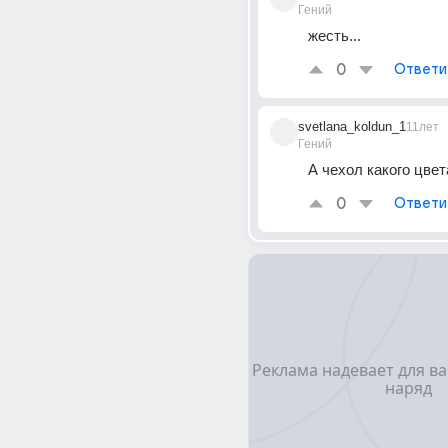
Гений
жесть...
0
Ответи
svetlana_koldun_1
11лет
Гений
А чехол какого цвет
0
Ответи