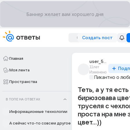
Создать пост
Главная
user_5285595
11лет
Подп
Моя лента
Изменено
Пикантно о люб
Пространства
Теть, а у тя есть
бирюзовава цве
В ТОПЕ НА ОТВЕТАХ
труселя с чехлом
Информационные технологии
проста нра мне 
цвет...))
А сейчас что-то совсем другое