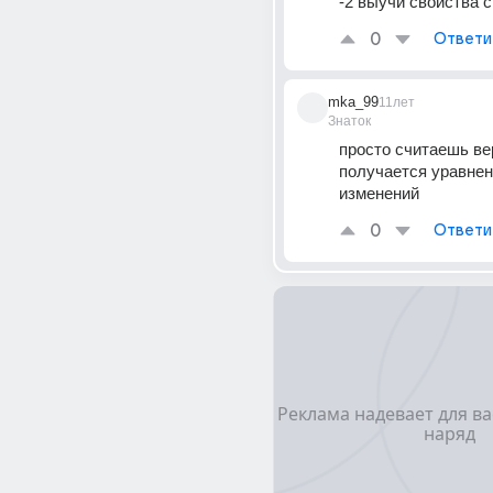
-2 выучи свойства 
0
Ответи
mka_99
11лет
Знаток
просто считаешь вер
получается уравнени
изменений
0
Ответи