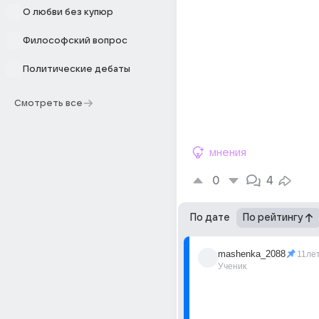
О любви без купюр
Философский вопрос
Политические дебаты
Смотреть все
мнения
0
4
По дате
По рейтингу
mashenka_2088
11ле
Ученик