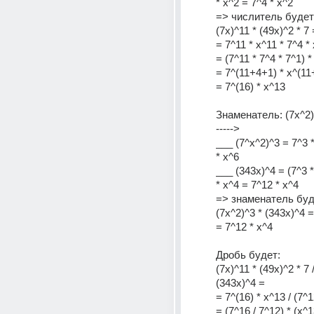
* x^2 = 7^4 * x^2
=> числитель будет
(7x)^11 * (49x)^2 * 7 
= 7^11 * x^11 * 7^4 * 
= (7^11 * 7^4 * 7^1) *
= 7^(11+4+1) * x^(11
= 7^(16) * x^13
Знаменатель: (7x^2)^
----->
___ (7^x^2)^3 = 7^3 *
* x^6
___ (343x)^4 = (7^3 *
* x^4 = 7^12 * x^4
=> знаменатель буд
(7x^2)^3 * (343x)^4 =
= 7^12 * x^4
Дробь будет:
(7x)^11 * (49x)^2 * 7 /
(343x)^4 =
= 7^(16) * x^13 / (7^1
= (7^16 / 7^12) * (x^1