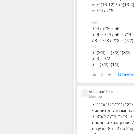
= 7^(16-12) / x^(13-4
= 7^4 / x^9
=>
7^4 / x^9 = 56
x^9 = 7^4 / 56 = 7^4 =
/ 8 = 7^3 / 2^3 = (7/2
=>
x^(9/3) = (7/2)^(3/3)
x^3 = 7/2
x = (7/2)^(1/3)
0
Ответи
veta_bui
11лет
Мастер
7^11*x^11*7^4*x^2*7
числитель знаменат
7^3*x^6*7^12*x^4=7^
после сокращения 7х
в кубе=8 х=2 во 2 п