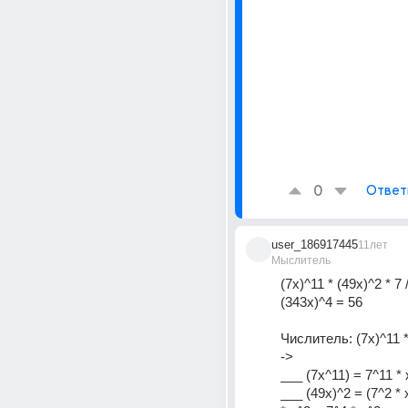
0
Ответ
user_186917445
11лет
Мыслитель
(7x)^11 * (49x)^2 * 7 /
(343x)^4 = 56
Числитель: (7x)^11 * 
->
___ (7x^11) = 7^11 *
___ (49x)^2 = (7^2 * x