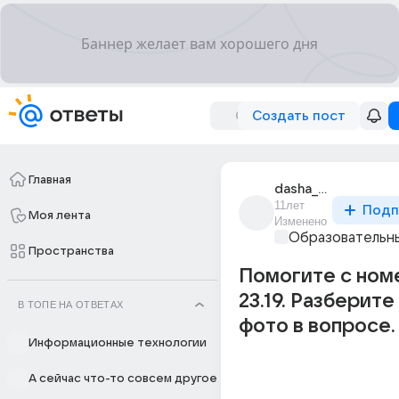
Создать пост
Главная
dasha_mironova_505
11лет
Подп
Моя лента
Изменено
Образовательны
Пространства
Помогите с но
23.19. Разберите
В ТОПЕ НА ОТВЕТАХ
фото в вопросе. 
Информационные технологии
А сейчас что-то совсем другое