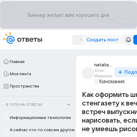
Создать пост
Главная
natalia_filiasova
11лет
Подп
Моя лента
Изменено
Киномания
Пространства
Как оформить ш
стенгазету к ве
В ТОПЕ НА ОТВЕТАХ
встреч выпускни
Информационные технологии
нарисовать, есл
не умеешь рисо
А сейчас что-то совсем другое