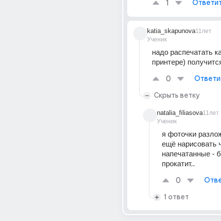
1
Ответи
katia_skapunova
11лет
Ученик
надо распечатать ка
принтере) получится
0
Ответи
Скрыть ветку
natalia_filiasova
11лет
Ученик
я фоточки разлож
ещё нарисовать чт
напечатанные - б
прокатит..
0
Отве
1 ответ