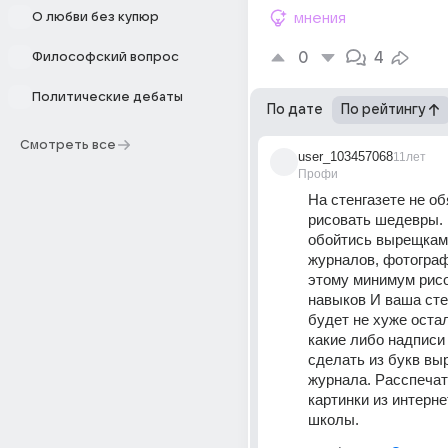
О любви без купюр
мнения
0
4
Философский вопрос
Политические дебаты
По дате
По рейтингу
Смотреть все
user_103457068
11лет
Профи
На стенгазете не об
рисовать шедевры. 
обойтись вырещками
журналов, фотограф
этому минимум рис
навыков И ваша стен
будет не хуже остал
какие либо надписи
сделать из букв выр
журнала. Расспечат
картинки из интерне
школы.