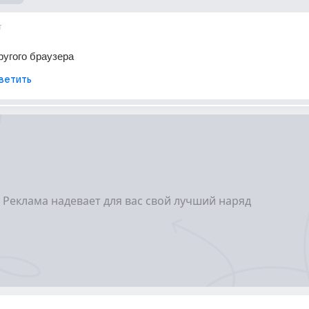
т
ругого браузера
ветить