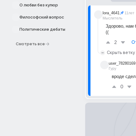
О любви без купюр
lora_4641
11лет
Философский вопрос
Мыслитель
Здорово, нам 
Политические дебаты
((
2
О
Смотреть все
Скрыть ветку
user_78280169
Гуру
вроде сдел
0