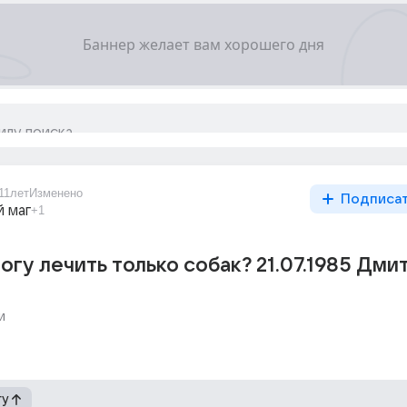
11лет
Изменено
Подписа
 маг
+1
огу лечить только собак? 21.07.1985 Дми
и
гу