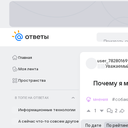
Главная
user_78280169
Уважаемый
Моя лента
Пространства
Почему я м
В ТОПЕ НА ОТВЕТАХ
мнения
#собак
Информационные технологии
1
2
А сейчас что-то совсем другое
По дате
По рейтин