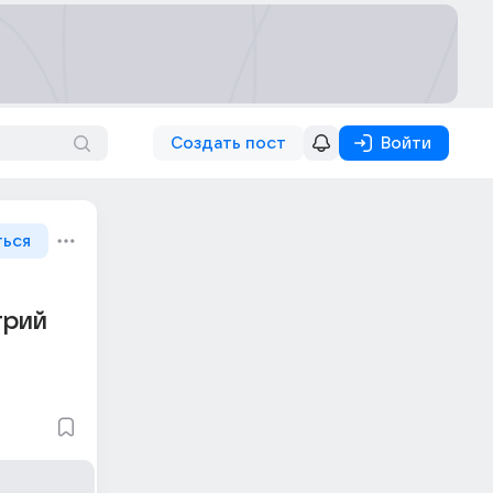
Создать пост
Войти
ться
трий