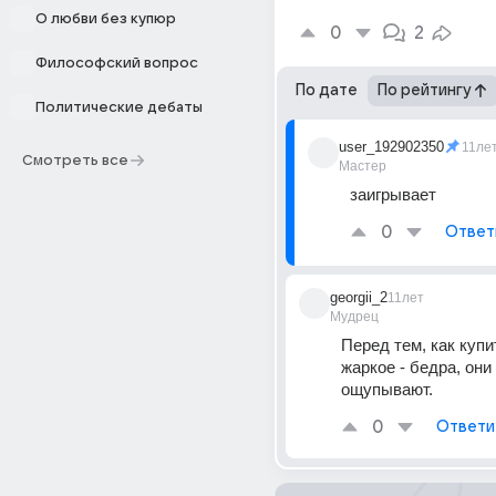
О любви без купюр
0
2
Философский вопрос
По дате
По рейтингу
Политические дебаты
user_192902350
11ле
Смотреть все
Мастер
заигрывает
0
Ответ
georgii_2
11лет
Мудрец
Перед тем, как купи
жаркое - бедра, они 
ощупывают.
0
Ответи