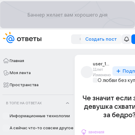
Создать пост
Главная
user_193372895
11лет
Подп
Моя лента
Изменено
О любви без ку
Пространства
Че значит если
В ТОПЕ НА ОТВЕТАХ
девушка схват
за бедро?
Информационные технологии
А сейчас что-то совсем другое
мнения