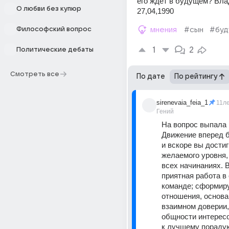
его ждёт в будущем? Вла
О любви без купюр
27,04,1990
Философский вопрос
мнения
#сын
#бу
1
2
Политические дебаты
Смотреть все
По дате
По рейтингу
sirenevaia_feia_1
11л
Гений
На вопрос выпала 
Движение вперед б
и вскоре вы достиг
желаемого уровня, 
всех начинаниях. В
приятная работа в 
команде; сформиру
отношения, основа
взаимном доверии,
общности интересо
к лучшему порадую