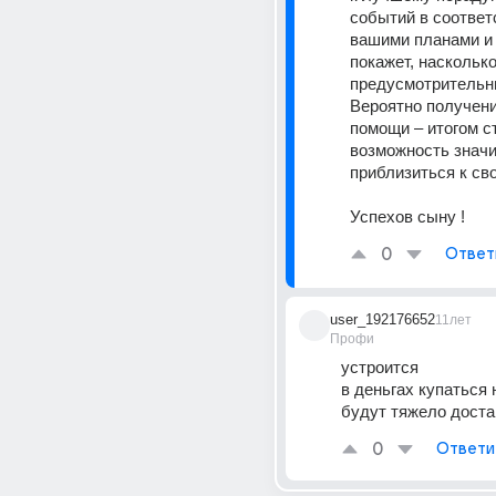
событий в соответс
вашими планами и
покажет, насколько
предусмотрительн
Вероятно получени
помощи – итогом ст
возможность значи
приблизиться к сво
Успехов сыну !
0
Ответ
user_192176652
11лет
Профи
устроится
в деньгах купаться н
будут тяжело доста
0
Ответи