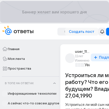
Создать пост
Главная
user_111315739
11лет
Подп
Моя лента
Изменено
Уважаемый м
Пространства
Устроиться ли м
работу? Что его
В ТОПЕ НА ОТВЕТАХ
будущем? Влад
Информационные технологии
27,04,1990
А сейчас что-то совсем другое
Устроиться ли мой сын на