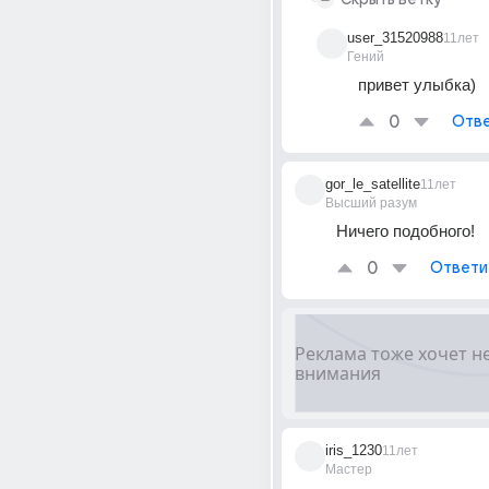
user_31520988
11лет
Гений
привет улыбка)
0
Отве
gor_le_satellite
11лет
Высший разум
Ничего подобного!
0
Ответи
iris_1230
11лет
Мастер