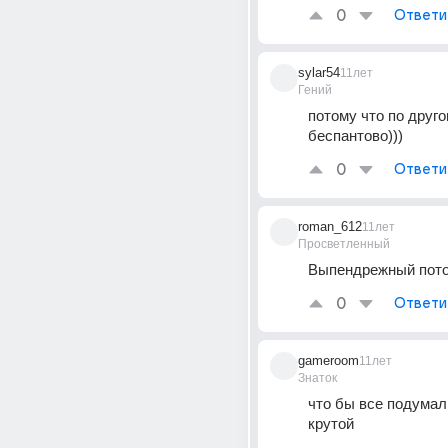
0
Ответи
sylar54
11лет
Гений
потому что по друго
беспантово)))
0
Ответи
roman_612
11лет
Просветленный
Выпендрежный пото
0
Ответи
gameroom
11лет
Знаток
что бы все подумали
крутой