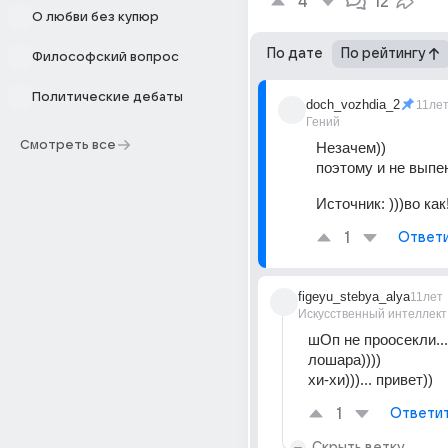
4
12
О любви без купюр
По дате
По рейтингу
Философский вопрос
Политические дебаты
doch_vozhdia_2
11ле
Гений
Смотреть все
Незачем))
поэтому и не выпе
Источник:
)))во как
1
Ответ
figeyu_stebya_alya
11лет
Искусственный интеллект
шОп не проосекли... 
лошара))))
хи-хи)))... привет))
1
Ответи
Скрыть ветку