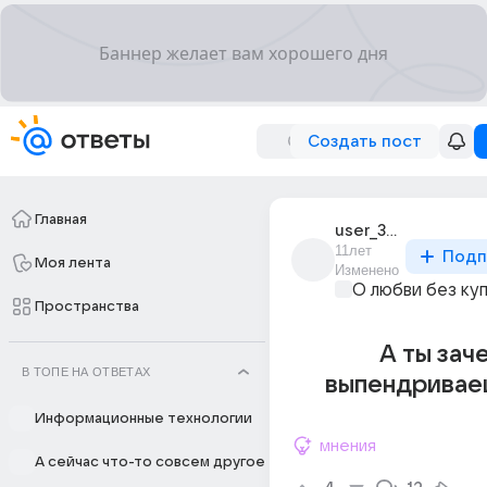
Создать пост
Главная
user_31520988
11лет
Подп
Моя лента
Изменено
О любви без ку
Пространства
А ты зач
В ТОПЕ НА ОТВЕТАХ
выпендривае
Информационные технологии
мнения
А сейчас что-то совсем другое