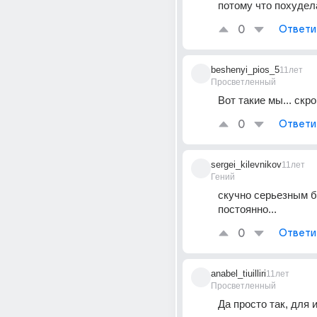
потому что похудела
0
Ответи
beshenyi_pios_5
11лет
Просветленный
Вот такие мы... скро
0
Ответи
sergei_kilevnikov
11лет
Гений
скучно серьезным б
постоянно...
0
Ответи
anabel_tiuilliri
11лет
Просветленный
Да просто так, для 