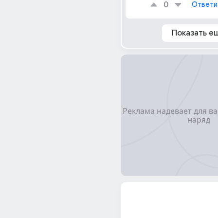
0
Ответи
Показать е