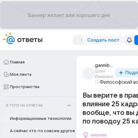
Создать пост
Главная
gannibal_lector
11лет
Подп
Моя лента
Изменено
Философский в
Пространства
Вы верите в пр
влияние 25 кадр
В ТОПЕ НА ОТВЕТАХ
вообще, что вы
Информационные технологии
по поводоу 25 к
А сейчас что-то совсем другое
мнения