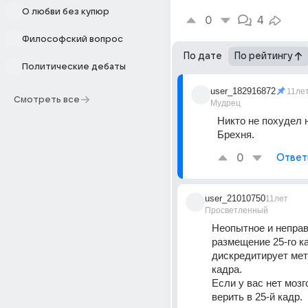
О любви без купюр
0
4
Философский вопрос
По дате
По рейтингу
Политические дебаты
user_182916872
11ле
Смотреть все
Мудрец
Никто не похудел н
Брехня.
0
Ответ
user_21010750
11лет
Просветленный
Неопытное и неправ
размещение 25-го ка
дискредитирует мето
кадра.
Если у вас нет мозго
верить в 25-й кадр.