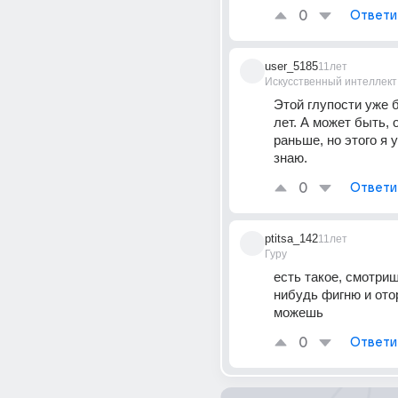
0
Ответи
user_5185
11лет
Искусственный интеллект
Этой глупости уже б
лет. А может быть, 
раньше, но этого я у
знаю.
0
Ответи
ptitsa_142
11лет
Гуру
есть такое, смотри
нибудь фигню и отор
можешь
0
Ответи