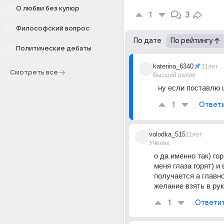
О любви без купюр
1
3
Философский вопрос
По дате
По рейтингу
Политические дебаты
katerina_6340
11лет
Смотреть все
Высший разум
ну если поставлю ц
1
Ответ
volodka_515
11лет
Ученик
о да именно так) гори
меня глаза горят) и в
получается а главно
желание взять в рук
1
Ответи