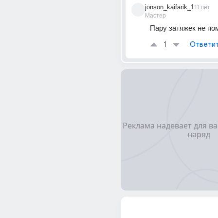
jonson_kaifarik_1
11лет
Мастер
Пару затяжек не по
1
Ответи