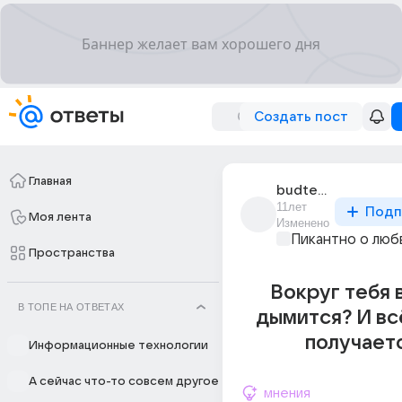
Создать пост
Главная
budte_zdorovy_14
11лет
Подп
Моя лента
Изменено
Пикантно о люб
Пространства
Вокруг тебя 
В ТОПЕ НА ОТВЕТАХ
дымится? И вс
получает
Информационные технологии
А сейчас что-то совсем другое
мнения