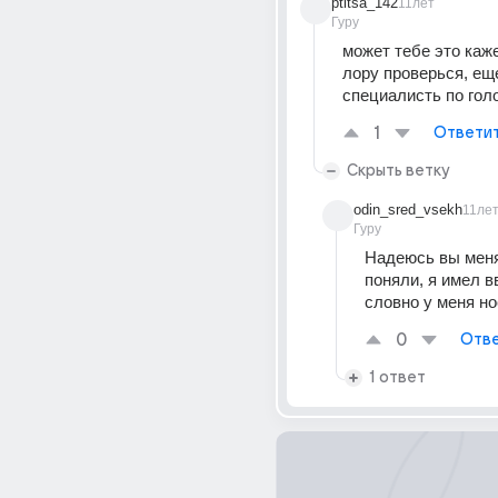
ptitsa_142
11лет
Гуру
может тебе это каже
лору проверься, еще
специалисть по голо
1
Ответи
Скрыть ветку
odin_sred_vsekh
11ле
Гуру
Надеюсь вы меня
поняли, я имел вв
словно у меня н
0
Отве
1 ответ