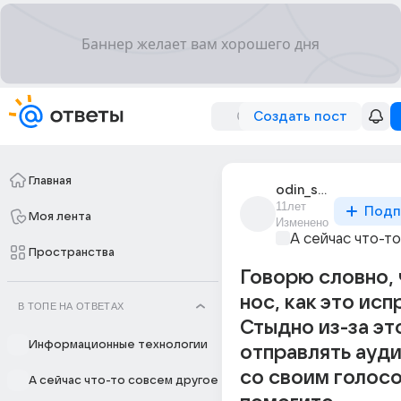
Создать пост
Главная
odin_sred_vsekh
11лет
Подп
Моя лента
Изменено
А сейчас что-т
Пространства
Говорю словно,
нос, как это исп
В ТОПЕ НА ОТВЕТАХ
Стыдно из-за эт
Информационные технологии
отправлять ауд
со своим голосо
А сейчас что-то совсем другое