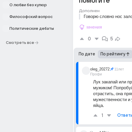
помогите
О любви без купюр
Дополнен
Говорю словно нос зал
Философский вопрос
мнения
Политические дебаты
0
5
Смотреть все
По дате
По рейтингу
oleg_20272
11лет
Профи
Лук закапай или пр
мужиком! Попробуй
отрастить, она пря
мужественности и 
яйца.
1
Ответ