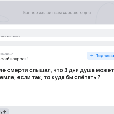
Изменено
Подписа
ский вопрос
+2
ле смерти слышал, что 3 дня душа может
емле, если так, то куда бы слётать ?
гу