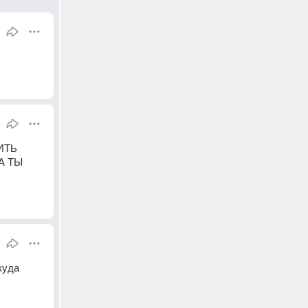
ТЬ 
 ТЫ 
уда 