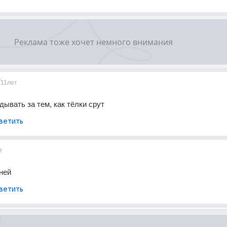
7
11лет
ывать за тем, как тёлки срут
ветить
т
дней
ветить