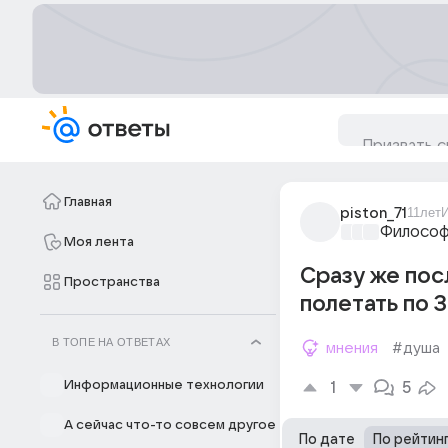
Главная
piston_71
11лет
Философ
Моя лента
Сразу же пос
Пространства
полетать по З
В ТОПЕ НА ОТВЕТАХ
мнения
#душа
Информационные технологии
1
5
А сейчас что-то совсем другое
По дате
По рейтин