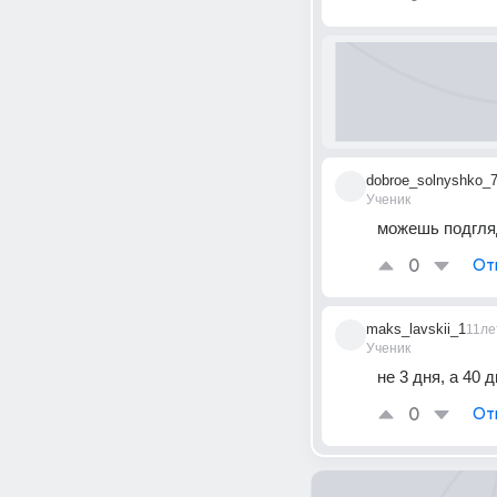
dobroe_solnyshko_
Ученик
можешь подгляд
0
От
maks_lavskii_1
11ле
Ученик
не 3 дня, а 40 
0
От