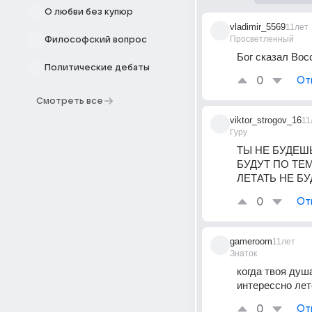
О любви без купюр
vladimir_5569
11лет
Просветленный
Философский вопрос
Бог сказал Вос
Политические дебаты
0
От
Смотреть все
viktor_strogov_16
11
Гуру
ТЫ НЕ БУДЕШЬ
БУДУТ ПО ТЕМ
ЛЕТАТЬ НЕ БУ
0
От
gameroom
11лет
Знаток
когда твоя душ
интерессно лет
0
От