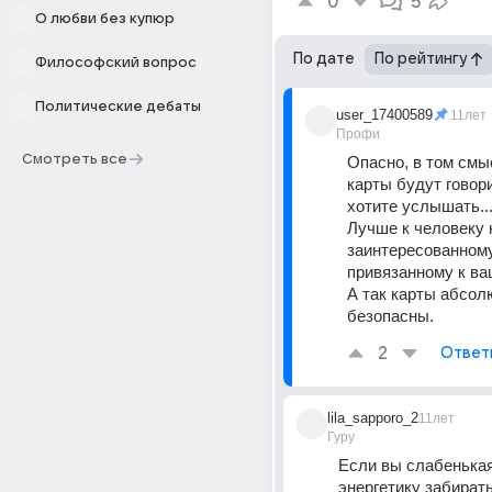
0
5
О любви без купюр
По дате
По рейтингу
Философский вопрос
Политические дебаты
user_17400589
11лет
Профи
Смотреть все
Опасно, в том смыс
карты будут говори
хотите услышать... 
Лучше к человеку н
заинтересованному 
привязанному к ва
А так карты абсолю
безопасны.
2
Ответ
lila_sapporo_2
11лет
Гуру
Если вы слабенькая,
энергетику забирать