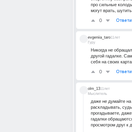
про сильные колоды)
могут врать, шутить
0
Ответи
evgeniia_taro
11лет
Гуру
Никогда не обращала
другой гадалке. Сам
себя на своих карта
0
Ответи
olm_13
11лет
Мыслитель
даже не думайте на 
раскладывать, судь
прогадываете, даже
гадалки обращаются
просмотром друг к 