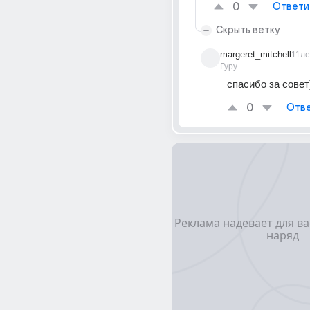
0
Ответи
Скрыть ветку
margeret_mitchell
11ле
Гуру
спасибо за совет
0
Отве