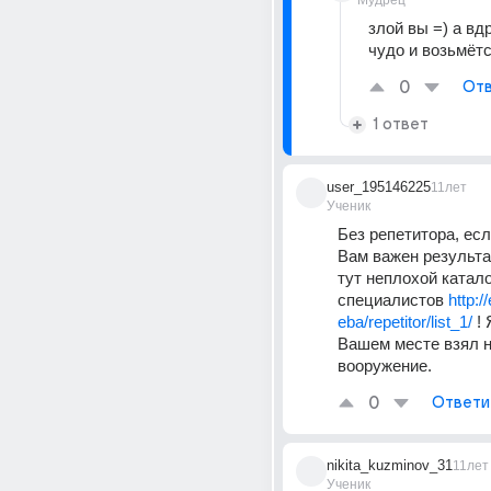
Мудрец
злой вы =) а вдр
чудо и возьмётс
0
Отв
1 ответ
user_195146225
11лет
Ученик
Без репетитора, если
Вам важен результат
тут неплохой каталог
специалистов 
http:/
eba/repetitor/list_1/
 !
Вашем месте взял н
вооружение.
0
Ответи
nikita_kuzminov_31
11лет
Ученик