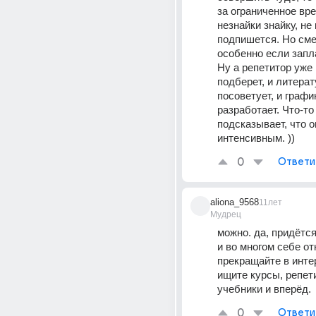
за ограниченное вре
незнайки знайку, не 
подпишется. Но смел
особенно если запл
Ну а репетитор уже 
подберет, и литерат
посоветует, и график
разработает. Что-то 
подсказывает, что о
интенсивным. ))
0
Ответи
aliona_9568
11лет
Мудрец
можно. да, придётся
и во многом себе от
прекращайте в интер
ищите курсы, репети
учебники и вперёд.
0
Ответи