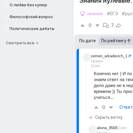
Знания нулевые.
О любви без купюр
мнения
#ЕГЭ
#рус
Философский вопрос
0
7
Политические дебаты
По дате
По рейтингу
Смотреть все
semen_arkadevich_1
Оракул
11лет
Конечно нет ) И по
знаем ответ на твой
дело даже не в нед
времени )) Ты прос
учиться...
0
Ответ
Скрыть ветку
aliona_9568
11лет