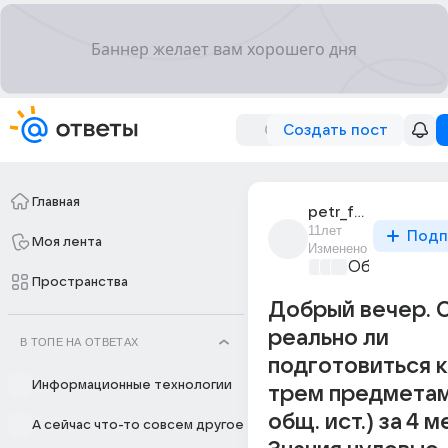
Создать пост
Главная
petr_fedianin_4
11лет
Подп
Моя лента
Изменено
Образовател
Пространства
Добрый вечер. 
реально ли
В ТОПЕ НА ОТВЕТАХ
подготовиться к
Информационные технологии
трем предметам
общ. ист.) за 4 
А сейчас что-то совсем другое