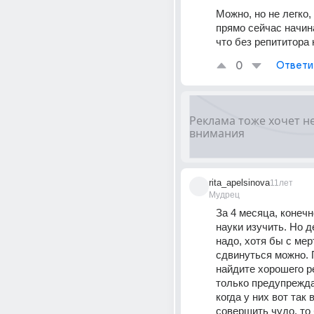
Можно, но не легко,
прямо сейчас начин
что без репититора 
0
Ответи
rita_apelsinova
11лет
Мудрец
За 4 месяца, конечно
науки изучить. Но д
надо, хотя бы с мер
сдвинуться можно. 
найдите хорошего ре
только предупрежда
когда у них вот так 
совершить чудо, то б