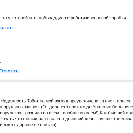
 та у которой нет турбонаддува и роботизированной коробки
ветить
.
Ответить
 Надежность Тойот на мой взгляд преувеличена за счет голосов 
ворульных машин. (От дальнего востока до Урала их большинст
аворульках - разница во всем - вообще во всем!) Как бывший вл
сказать что фольксваген на сегодняшний день - лучше. (оцениваю
и джетт дорогие не считаю)