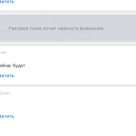
ветить
1лет
ейчас будет
ветить
3
11лет
ветить