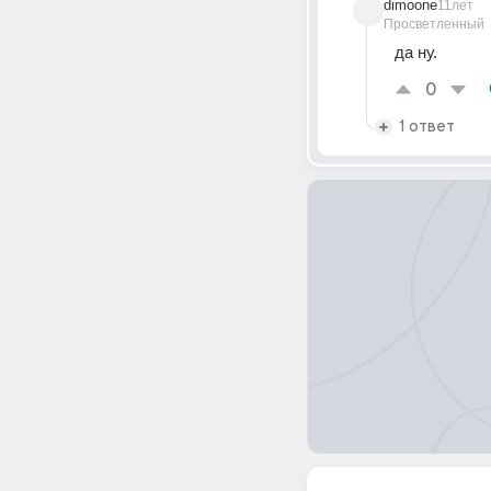
dimoone
11лет
Просветленный
да ну.
0
1 ответ