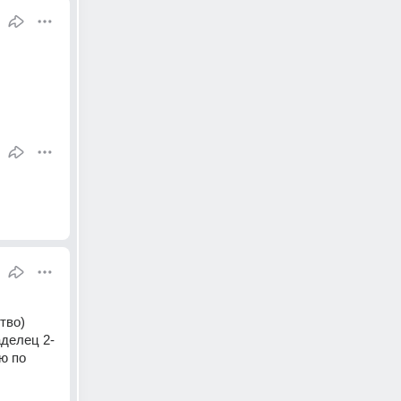
во) 
аделец 2-
 по 