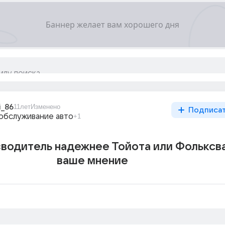
i_86
11лет
Изменено
Подписа
обслуживание авто
+1
зводитель надежнее Тойота или Фольксв
ваше мнение