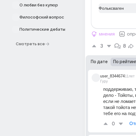
О любви без купюр
Фольксваген
Философский вопрос
Политические дебаты
мнения
опр
Смотреть все
3
8
По дате
По рейтин
user_8344674
11лет
Гуру
поддерживаю, т
дело - Тойоты,
если не ломает
такой тойота не
тебе его на по
0
От