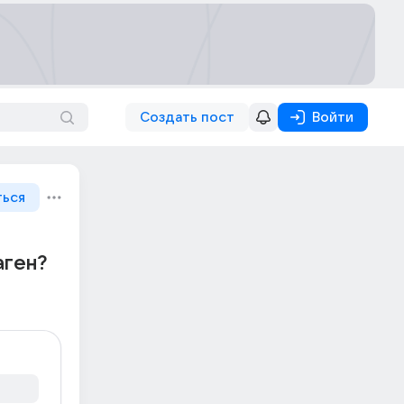
Создать пост
Войти
ться
аген?