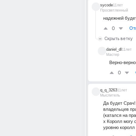
sycode
11лет
Просветленный
надежней будет
0
От
Скрыть ветку
daniel_dl
11лет
Мастер
Верно-верно
0
q_q_3263
11лет
Мыслитель
Да будет Срач!
владельцев пра
(катался на пр
х Королл могу 
уровню королл 