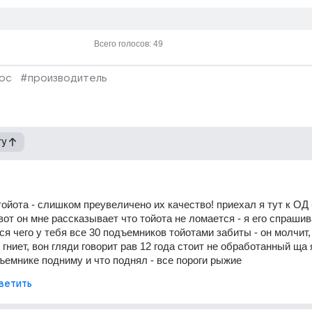
Всего голосов: 49
ос
#производитель
гу
ойота - слишком преувеличено их качество! приехал я тут к ОД -
 вот он мне рассказывает что тойота не ломается - я его спрашив
ся чего у тебя все 30 подъемников тойотами забиты - он молчит, 
 гниет, вон гляди говорит рав 12 года стоит не обработанный ща 
дъемнике подниму и что поднял - все пороги рыжие
ветить