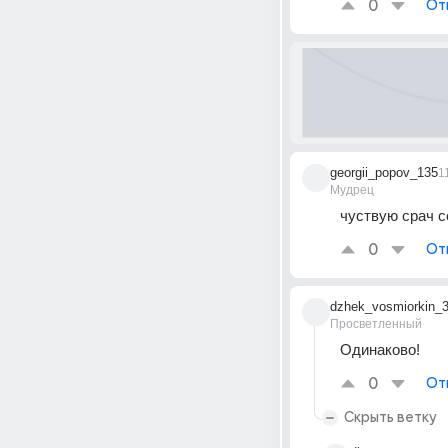
0
От
georgii_popov_135
1
Мудрец
чуствую срач с
0
От
dzhek_vosmiorkin_
Просветленный
Одинаково!
0
От
Скрыть ветку