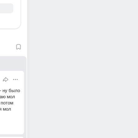
 ну было 
аю мол 
потом 
я мол 