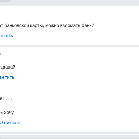
т банковской карты, можно взломать банк?
етить
т
оздавай
ветить
_6
11лет
ть хочу
Ответить