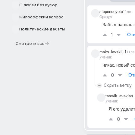
О любви без купюр
stepeecoyote
11лет
Оракул
Философский вопрос
Забыл пароль о
Политические дебаты
1
Отв
Смотреть все
maks_lavskii_1
11ле
Ученик
никак, новый с
0
От
Скрыть ветку
tatevik_avakian
Ученик
Я его удали
0