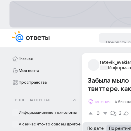
Главная
tatevik_avakia
Информац
Моя лента
Забыла мыло 
Пространства
твиттере. ка
В ТОПЕ НА ОТВЕТАХ
мнения
#бывша
Информационные технологии
0
3
А сейчас что-то совсем другое
По дате
По рейтин