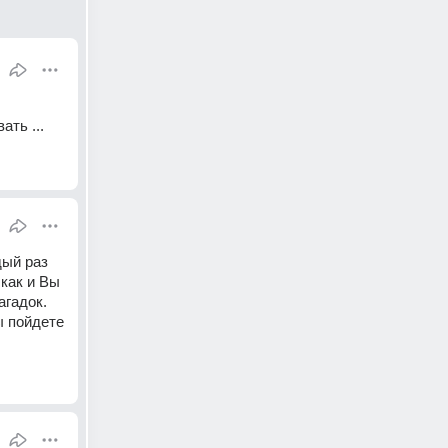
ать ...
ый раз 
как и Вы 
агадок.
 пойдете 