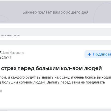
7
11лет
Изменено
Подписа
ься?
+1
 страх перед большим кол-вом людей
ом, и каждого будут вызывать на сцену, я очень боюсь выходить
д большим кол-вом людей. Выпить перед этим не предлагать
м