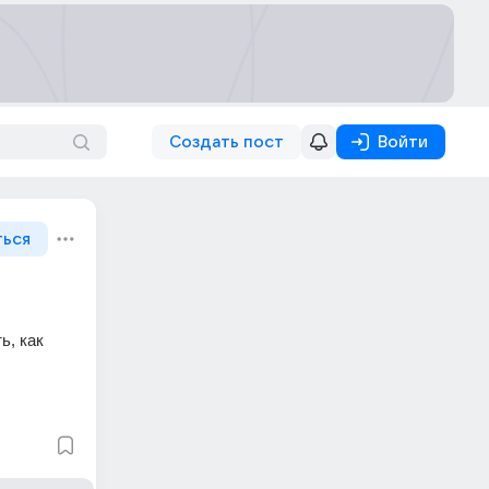
Создать пост
Войти
ться
, как 