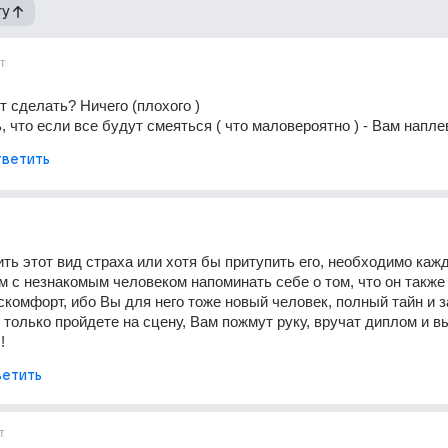
гу
т
т сделать? Ничего (плохого )
 что если все будут смеяться ( что маловероятно ) - Вам наплев
ветить
ть этот вид страха или хотя бы притупить его, необходимо кажд
 с незнакомым человеком напоминать себе о том, что он также 
комфорт, ибо Вы для него тоже новый человек, полный тайн и з
 только пройдете на сцену, Вам пожмут руку, вручат диплом и вы
!
етить
т