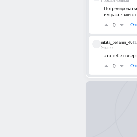
Просветленный
Потренироватьс
им расскажи ст
0
От
nikita_belianin_46
11
Ученик
это тебе навер
0
От