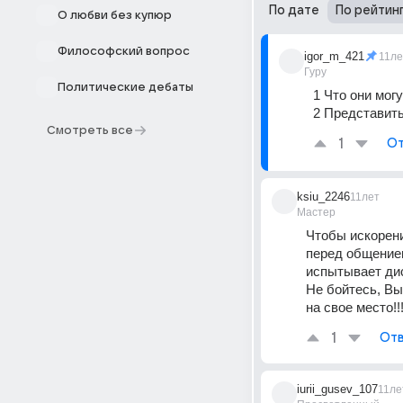
По дате
По рейтин
О любви без купюр
Философский вопрос
igor_m_421
11ле
Гуру
Политические дебаты
1 Что они могу
2 Представить,
Смотреть все
1
От
ksiu_2246
11лет
Мастер
Чтобы искорени
перед общением
испытывает дис
Не бойтесь, Вы
на свое место!!!
1
Отв
iurii_gusev_107
11ле