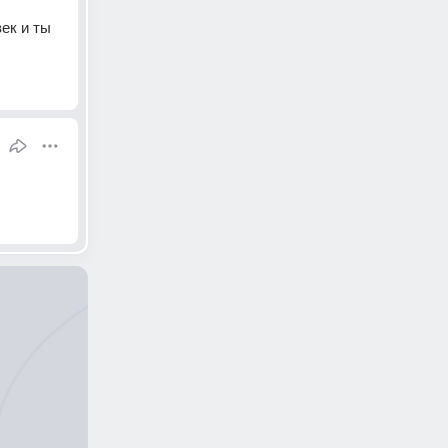
к и ты 