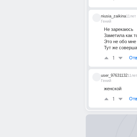
niusia_zaikina
11лет
Гений
Не зарекаюсь
Заметила как 
Это не обо мне
Тут же соверш
1
Отв
user_97631132
11ле
Гений
женской
1
Отв