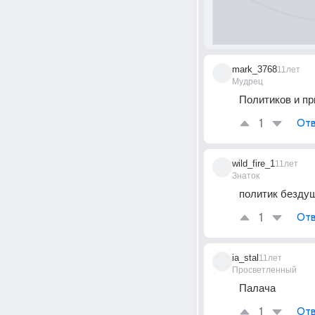
mark_3768
11лет
Мудрец
Политиков и пр
1
Отв
wild_fire_1
11лет
Знаток
политик безду
1
Отв
ia_stal
11лет
Просветленный
Палача
1
Отв