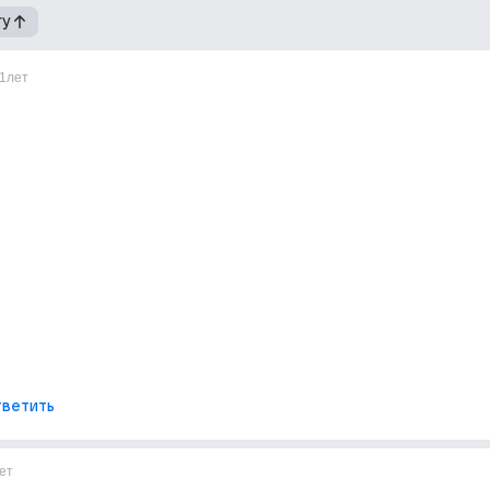
гу
1лет
ветить
ет