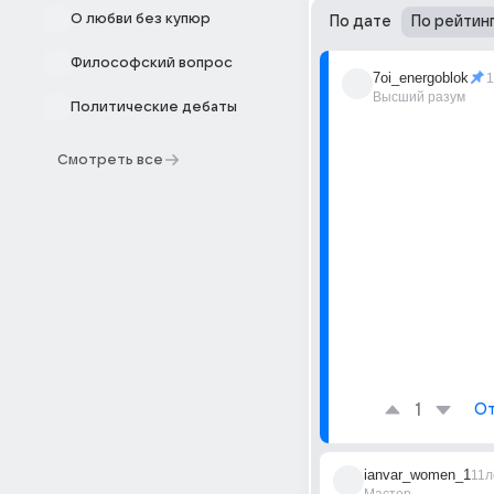
О любви без купюр
По дате
По рейтин
Философский вопрос
7oi_energoblok
1
Высший разум
Политические дебаты
Смотреть все
1
От
ianvar_women_1
11л