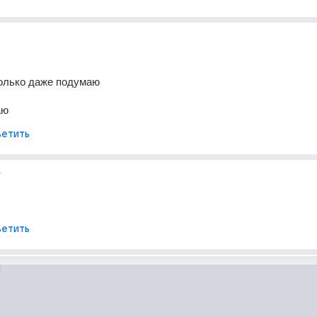
только даже подумаю
аю
етить
т
етить