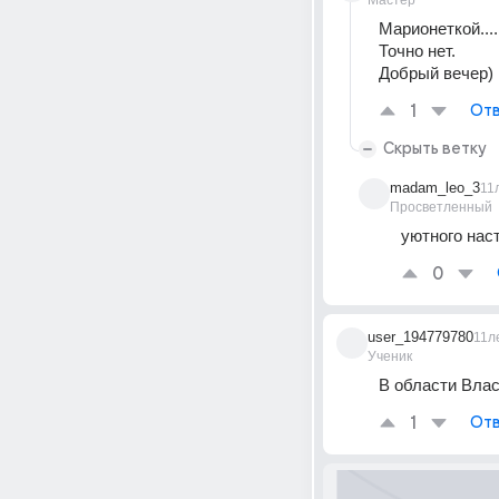
Мастер
Марионеткой....
Точно нет.
Добрый вечер)
1
Отв
Скрыть ветку
madam_leo_3
11
Просветленный
уютного наст
0
user_194779780
11л
Ученик
В области Влас
1
Отв