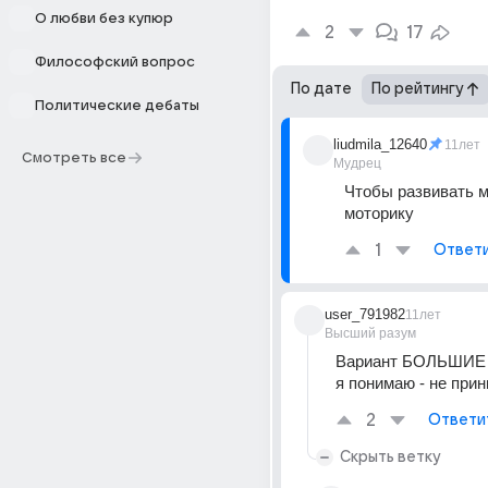
О любви без купюр
2
17
Философский вопрос
По дате
По рейтингу
Политические дебаты
liudmila_12640
11лет
Смотреть все
Мудрец
Чтобы развивать м
моторику
1
Ответ
user_791982
11лет
Высший разум
Вариант БОЛЬШИЕ 
я понимаю - не прин
2
Ответи
Скрыть ветку