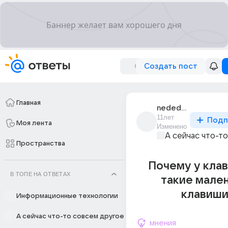
Создать пост
Главная
nededushka
11лет
Подп
Моя лента
Изменено
А сейчас что-т
Пространства
Почему у кла
В ТОПЕ НА ОТВЕТАХ
такие мале
клавиши
Информационные технологии
А сейчас что-то совсем другое
мнения