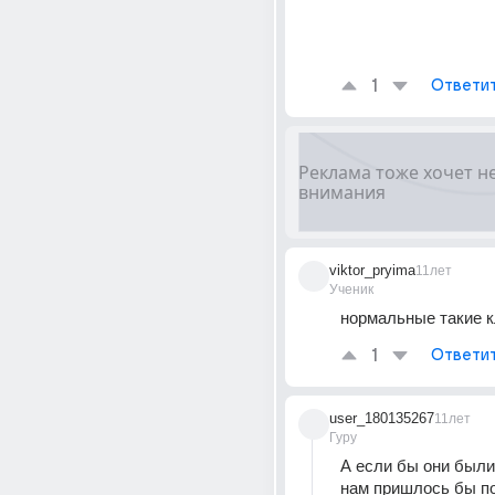
1
Ответи
viktor_pryima
11лет
Ученик
нормальные такие к
1
Ответи
user_180135267
11лет
Гуру
А если бы они были
нам пришлось бы по