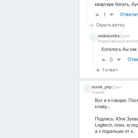
квартире бегать, бук
1
Ответи
Скрыть ветку
nededushka
11лет
Искусственный интелл
Хотелось бы как н
0
Отве
1 ответ
tiomik_prtp
11лет
Ученик
Вот и я говорю. Пос
клаву...
Подпись: Юля Зуев
Logitech, плиз, ю по
а з подальше от х.