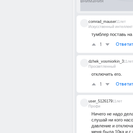
comrad_mauser
11лет
Искусственный интеллект
тумблер поставь на 
1
Ответи
dzhek_vosmiorkin_3
11ле
Просветленный
отключить его.
1
Ответи
user_5126179
11лет
Профи
Ничего не надо дела
слушай ни кого насо
давление и отключае
меня была 10ка и с 