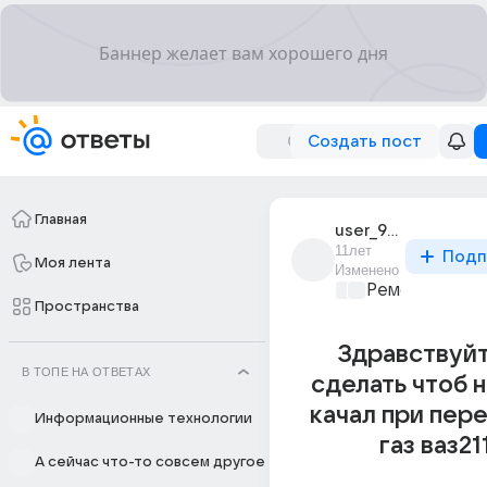
Создать пост
Главная
user_91412300
11лет
Подп
Моя лента
Изменено
Ремонт и обс
Пространства
Здравствуйт
В ТОПЕ НА ОТВЕТАХ
сделать чтоб 
качал при пер
Информационные технологии
газ ваз21
А сейчас что-то совсем другое