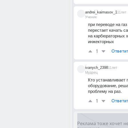
andrei_kaimasov_1
11лет
Ученик
при переводе на газ 
перестает качать са
на карбюраторных хо
инжекторных
1
Ответи
ivanych_2398
11лет
Мудрец
Кто устанавливает г
оборудование, реша
проблему на раз.
1
Ответи