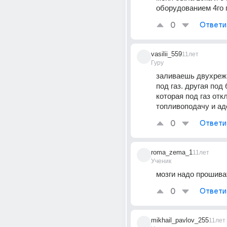
оборудованием 4го 
0
Ответи
vasilii_559
11лет
Гуру
заливаешь двухрежи
под газ. другая под 
которая под газ отк
топливоподачу и ад
0
Ответи
roma_zema_1
11лет
Ученик
мозги надо прошива
0
Ответи
mikhail_pavlov_255
11лет