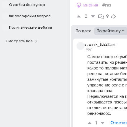
О любви без купюр
мнения
#газ
0
9
Философский вопрос
Политические дебаты
По дате
По рейтингу
Смотреть все
strannik_1022
11лет
Гуру
Самое простое тумб
поставить, но решени
какое то половинчат
реле на питание бен
замкнутые контакты,
управление реле с п
клапана газа. 
Переключается на га
открывается газовый
отключается питание
бензонасос.
1
Ответи