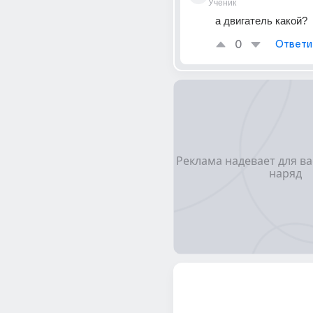
Ученик
а двигатель какой?
0
Ответи