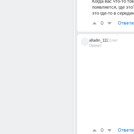
Когда вас что-то том
появляется, где это
это где-то в середин
0
Ответи
alladin_111
11лет
Оракул
0
Ответи