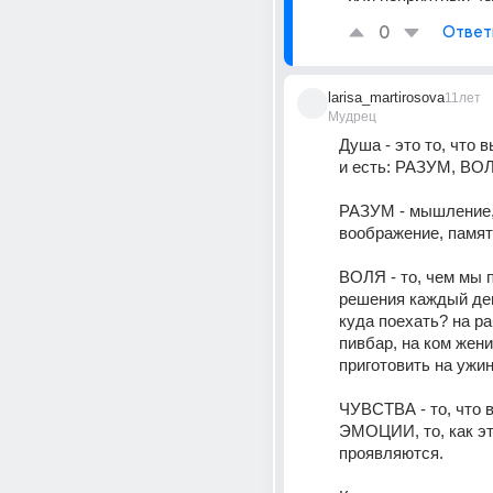
0
Ответ
larisa_martirosova
11лет
Мудрец
Душа - это то, что в
и есть: РАЗУМ, ВО
РАЗУМ - мышление,
воображение, памят
ВОЛЯ - то, чем мы 
решения каждый ден
куда поехать? на ра
пивбар, на ком женит
приготовить на ужин
ЧУВСТВА - то, что в
ЭМОЦИИ, то, как эт
проявляются.