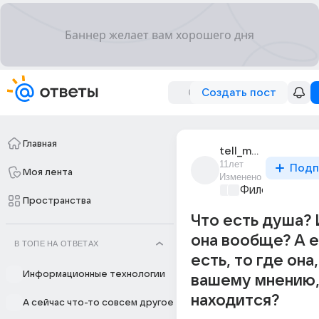
Создать пост
Главная
tell_me_why_5
11лет
Подп
Моя лента
Изменено
Философский 
Пространства
Что есть душа? 
она вообще? А е
В ТОПЕ НА ОТВЕТАХ
есть, то где она,
Информационные технологии
вашему мнению
находится?
А сейчас что-то совсем другое