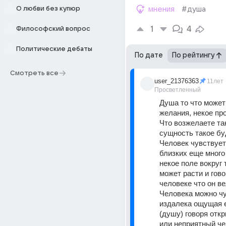
О любви без купюр
мнения
#душа
1
4
Философский вопрос
Политические дебаты
По дате
По рейтингу
Смотреть все
user_21376363
11лет
Просветленный
Душа то что может
желания, некое про
Что возжелаете та
сущность такое буд
Человек чувствует
близких еще много ч
некое поле вокруг 
может расти и говор
человеке что он ве
Человека можно чу
издалека ощущая е
(душу) говоря откр
или неприятный че