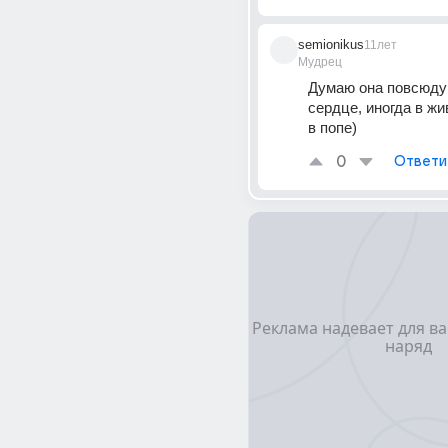
semionikus
11лет
Мудрец
Думаю она повсюду -
сердце, иногда в жив
в попе)
0
Ответи