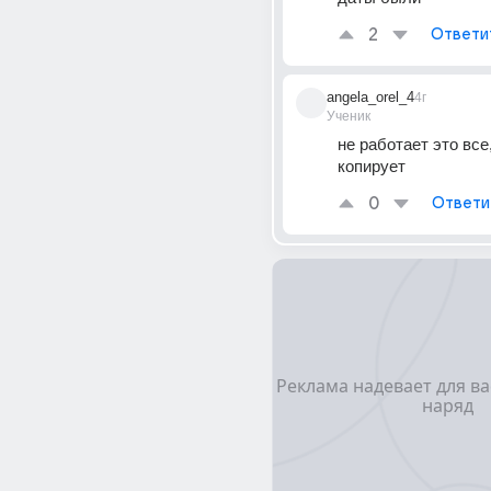
2
Ответи
angela_orel_4
4г
Ученик
не работает это все,
копирует
0
Ответи