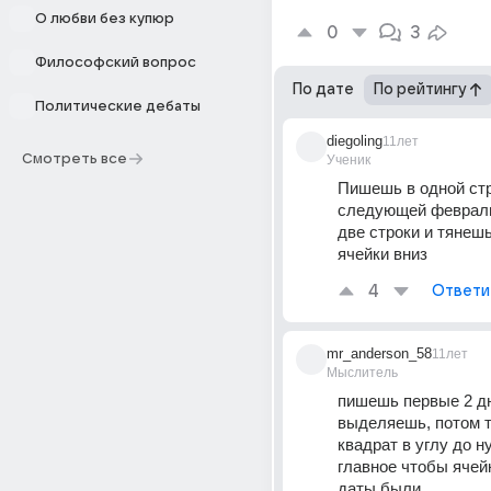
О любви без купюр
0
3
Философский вопрос
По дате
По рейтингу
Политические дебаты
diegoling
11лет
Смотреть все
Ученик
Пишешь в одной стро
следующей февраль
две строки и тянешь 
ячейки вниз
4
Ответи
mr_anderson_58
11лет
Мыслитель
пишешь первые 2 дн
выделяешь, потом т
квадрат в углу до ну
главное чтобы ячей
даты были