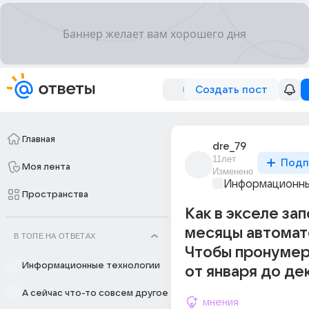
Создать пост
Главная
dre_79
11лет
Подп
Моя лента
Изменено
Информационны
Пространства
Как в экселе за
месяцы автома
В ТОПЕ НА ОТВЕТАХ
Чтобы пронуме
Информационные технологии
от января до де
А сейчас что-то совсем другое
мнения