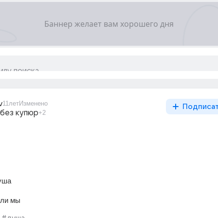
v
11лет
Изменено
Подписа
 без купюр
+2
уша
али мы