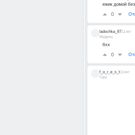
ежик домой бе
0
От
ladochka_87
11лет
Мудрец
бхх
0
От
f_o_r_e_s_t
11лет
Гуру