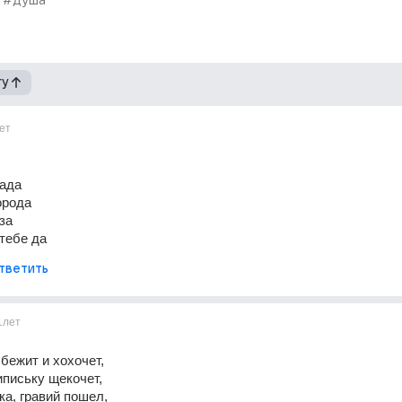
#душа
гу
ет
дада
орода
за
тебе да
тветить
1лет
 бежит и хохочет,
ипиську щекочет,
ка, гравий пошел,