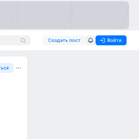
Создать пост
Войти
ться