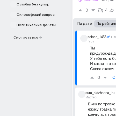
мнения
#горы
О любви без купюр
0
4
Философский вопрос
По дате
По рейтин
Политические дебаты
solnce_1456
11л
Смотреть все
Гуру
Ты 
придурок-да 
У тебя есть б
И какая-тто ко
Снова скажет 
0
О
sura_aldzhanna_jn
1
Мастер
Ежик по травке
ежику травка п
кончилась трав