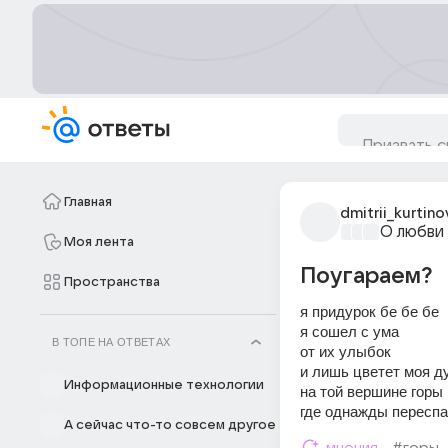
Главная
dmitrii_kurtino
О любви
Моя лента
Поугараем?
Пространства
я придурок бе бе бе
я сошел с ума
В ТОПЕ НА ОТВЕТАХ
от их улыбок
и лишь цветет моя д
Информационные технологии
на той вершине горы
где однажды пересп
А сейчас что-то совсем другое