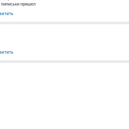
з пиписьки пришел
ветить
ветить