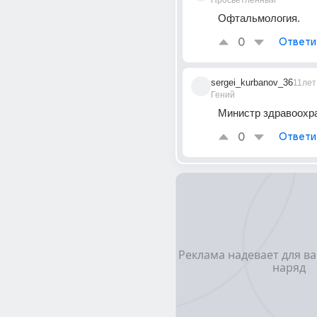
Просветленный
Офтальмология.
0
Ответи
sergei_kurbanov_36
11лет
Гений
Министр здравоохр
0
Ответи