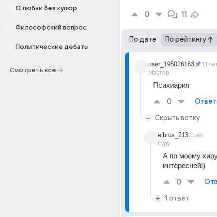
О любви без купюр
0
11
Философский вопрос
По дате
По рейтингу
Политические дебаты
user_195026163
11ле
Смотреть все
Мастер
Психиария
0
Ответ
Скрыть ветку
elbrus_213
11лет
Гуру
А по моему хиру
интересней!)
0
Отв
1 ответ