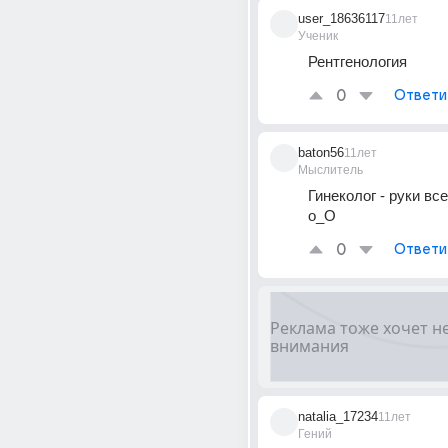
user_18636117
11лет
Ученик
Рентгенология
0
Ответи
baton56
11лет
Мыслитель
Гинеколог - руки все
о_О
0
Ответи
natalia_17234
11лет
Гений