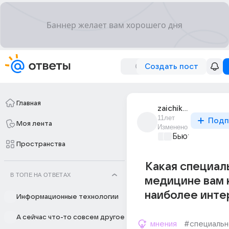
Создать пост
Главная
zaichik_767
11лет
Подп
Моя лента
Изменено
Бьютилэнд
+1
Пространства
Какая специал
В ТОПЕ НА ОТВЕТАХ
медицине вам 
наиболее инте
Информационные технологии
А сейчас что-то совсем другое
мнения
#специальн