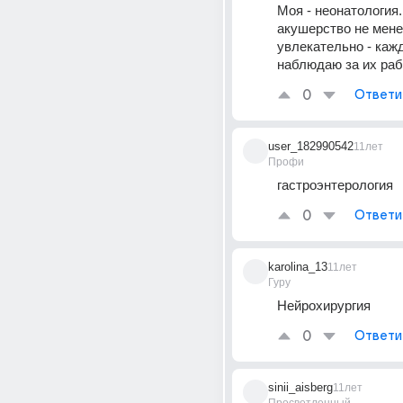
Моя - неонатология. 
акушерство не мене
увлекательно - каж
наблюдаю за их раб
0
Ответи
user_182990542
11лет
Профи
гастроэнтерология
0
Ответи
karolina_13
11лет
Гуру
Нейрохирургия
0
Ответи
sinii_aisberg
11лет