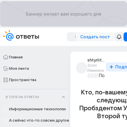
Создать пост
Главная
shtyrlits_5
11лет
Подп
Моя лента
Изменено
Политически
Пространства
Кто, по-вашем
В ТОПЕ НА ОТВЕТАХ
следующ
Пробздентом У
Информационные технологии
Второй т
А сейчас что-то совсем другое