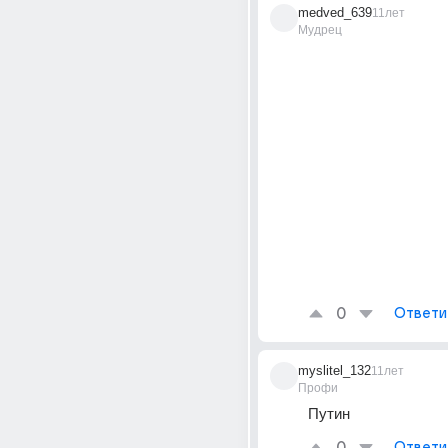
medved_639
11лет
Мудрец
0
Ответи
myslitel_132
11лет
Профи
Путин
Ответи