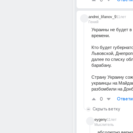
0
andrei_lifanov_9
11лет
Гений
Украины не будет в
времени.
Кто будет губернато
Львовской, Днепропе
далее по списку обла
барабану.
Страну Украину сож
украинцы на Майдан
разбомбили на Дон
0
Ответи
Скрыть ветку
eygeny
11лет
Мыслитель
абсолютно верно 