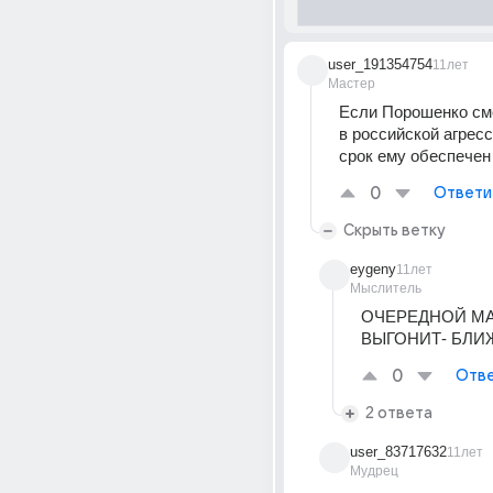
user_191354754
11лет
Мастер
Если Порошенко смо
в российской агресси
срок ему обеспечен
0
Ответи
Скрыть ветку
eygeny
11лет
Мыслитель
ОЧЕРЕДНОЙ МА
ВЫГОНИТ- БЛИЖ
0
Отве
2 ответа
user_83717632
11лет
Мудрец