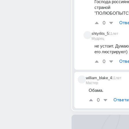
Господа россияне
страной 
"ПОЛЮБОПЫТСТ
0
Отве
shtyrlits_5
11лет
Мудрец
не устоит. Думаю,
его люстрируют)
0
Отве
william_blake_4
11лет
Мастер
Обама.
0
Ответи