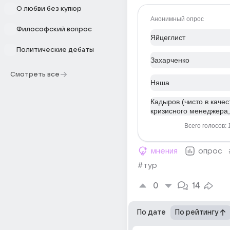
О любви без купюр
Анонимный опрос
Философский вопрос
Яйцеглист
Политические дебаты
Захарченко
Смотреть все
Няша
Кадыров (чисто в качес
кризисного менеджера
Всего голосов: 
мнения
опрос
#тур
0
14
По дате
По рейтингу