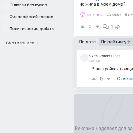
но жила в моем доме?
О любви без купюр
мнения
#симс
#д
Философский вопрос
0
1
Политические дебаты
По дате
По рейтингу
Смотреть все
nikita_korent
11лет
Ученик
В настройках поищи
0
Ответи