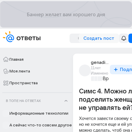
Создать пост
Главная
genadij_saratov
11лет
Подп
Моя лента
Изменено
Время игр
+2
Пространства
Симс 4. Можно 
подселить женщ
В ТОПЕ НА ОТВЕТАХ
не управлять ей
Информационные технологии
Хочется завести своему с
но не хочется еще и ей уп
А сейчас что-то совсем другое
можно сделать, чтоб она 