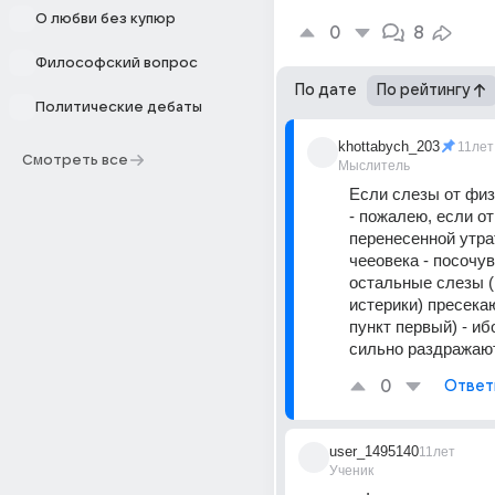
О любви без купюр
0
8
Философский вопрос
По дате
По рейтингу
Политические дебаты
khottabych_203
11лет
Смотреть все
Мыслитель
Если слезы от физ
- пожалею, если от 
перенесенной утра
чееовека - посочув
остальные слезы (
истерики) пресекаю
пункт первый) - ибо
сильно раздражают
0
Ответ
user_1495140
11лет
Ученик