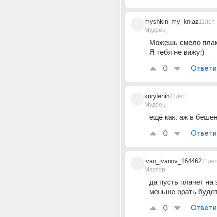
myshkin_my_kniaz
11лет
Мудрец
Можешь смело пла
Я тебя не вижу:)
0
Ответи
kurylenin
11лет
Мудрец
ещё как. аж в беше
0
Ответи
ivan_ivanov_164462
11ле
Мастер
да пусть плачет на 
меньше орать буде
0
Ответи