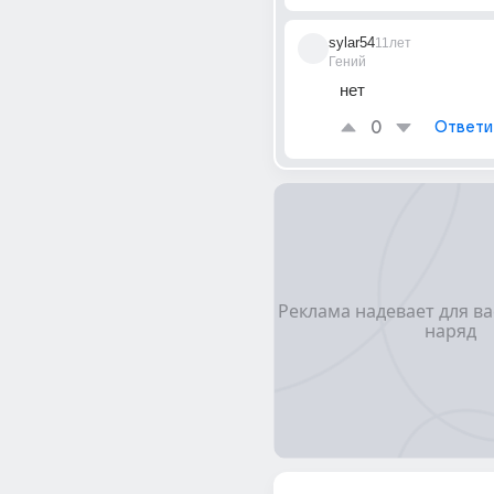
sylar54
11лет
Гений
нет
0
Ответи