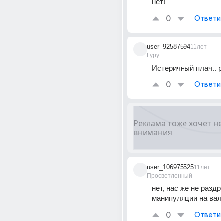
нет!
0
Ответи
user_92587594
11лет
Гуру
Истеричный плач.. р
0
Ответи
user_106975525
11лет
Просветленный
нет, нас же не разд
манипуляции на ва
0
Ответи