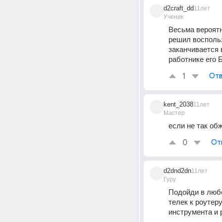
d2craft_dd
11лет
Ученик
Весьма вероятно
решил воспольз
заканчивается 
работнике его Б
1
Отв
kent_2038
11лет
Мастер
если не так об
0
От
d2dnd2dn
11лет
Гуру
Подойди в любо
телек к роутер
инструмента и 