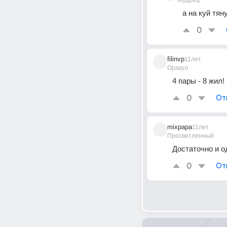
Мудрец
а на куй тя
0
filinvp
11лет
Оракул
4 пары - 8 жил!
0
От
mixpapa
11лет
Просветленный
Достаточно и одн
0
От