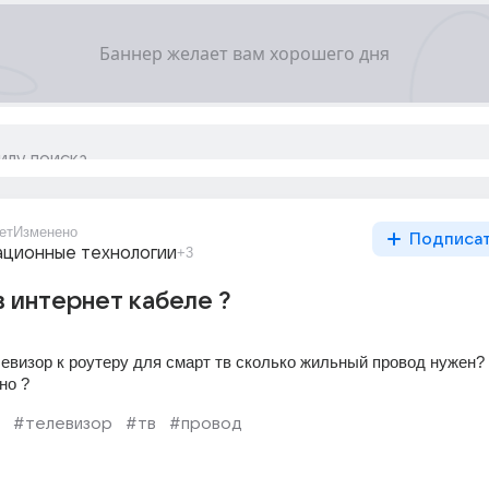
ет
Изменено
Подписа
ционные технологии
+3
в интернет кабеле ?
евизор к роутеру для смарт тв сколько жильный провод нужен? 
но ?
#телевизор
#тв
#провод