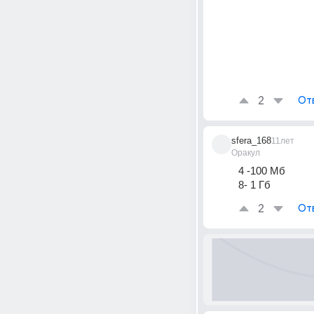
2
От
sfera_168
11лет
Оракул
4 -100 Мб
8- 1 Гб
2
От