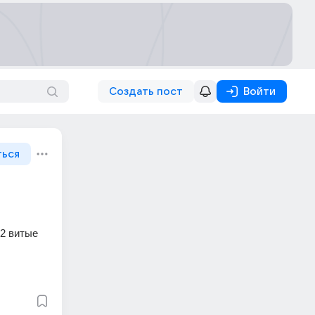
Создать пост
Войти
ться
2 витые 