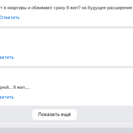
нут в квартиры и обжимают сразу 8 жил? на будущее расширение
Ответить
ветить
ой... 8 жил....
ветить
Показать ещё