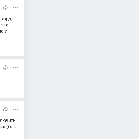
корд, 
это 
е и 
лючить 
х (без 