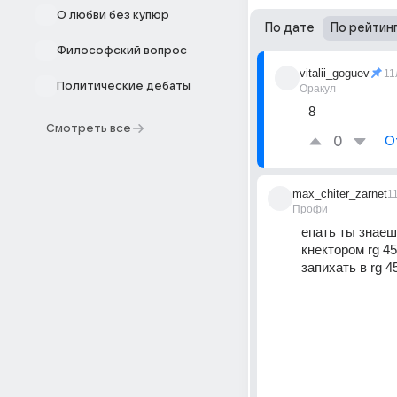
О любви без купюр
По дате
По рейтин
Философский вопрос
vitalii_goguev
11
Политические дебаты
Оракул
8
Смотреть все
0
О
max_chiter_zarnet
1
Профи
епать ты знаеш
кнектором rg 4
запихать в rg 4