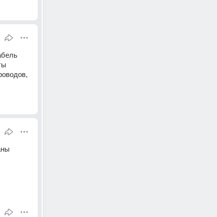
бель 
ы 
оводов, 
ны 