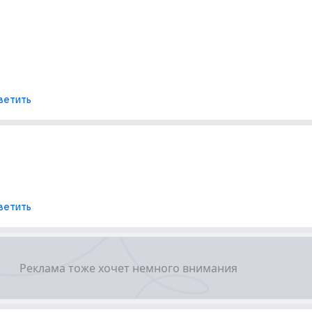
ветить
ветить