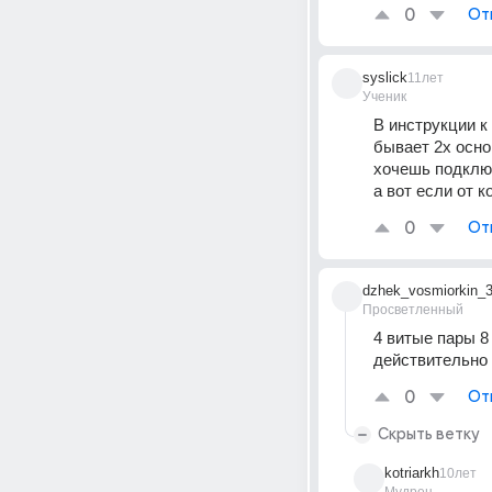
0
От
syslick
11лет
Ученик
В инструкции к
бывает 2х осно
хочешь подключ
а вот если от к
0
От
dzhek_vosmiorkin_
Просветленный
4 витые пары 8
действительно 
0
От
Скрыть ветку
kotriarkh
10лет