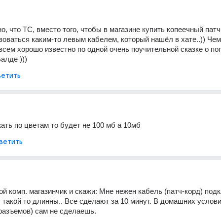
, что ТС, вместо того, чтобы в магазине купить копеечный патч-
оваться каким-то левым кабелем, который нашёл в хате..)) Чем 
всем хорошо известно по одной очень поучительной сказке о поп
алде )))
етить
жать по цветам то будет не 100 мб а 10мб
ветить
й комп. магазинчик и скажи: Мне нежен кабель (патч-корд) подк
у такой то длинны.. Все сделают за 10 минут. В домашних условия
разъемов) сам не сделаешь.