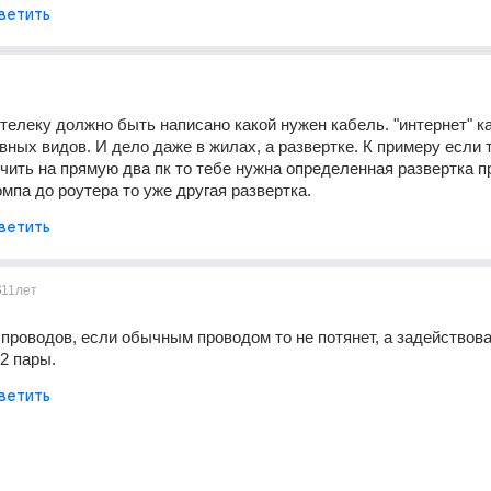
ветить
 телеку должно быть написано какой нужен кабель. "интернет" ка
вных видов. И дело даже в жилах, а развертке. К примеру если т
ить на прямую два пк то тебе нужна определенная развертка пр
омпа до роутера то уже другая развертка.
ветить
3
11лет
 проводов, если обычным проводом то не потянет, а задействова
2 пары.
ветить