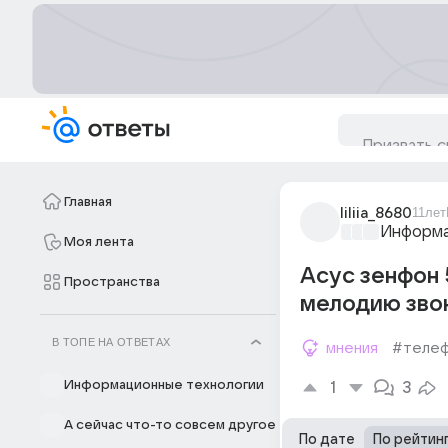
Главная
liliia_8680
11лет
Информа
Моя лента
Асус зенфон 
Пространства
мелодию звон
В ТОПЕ НА ОТВЕТАХ
мнения
#теле
Информационные технологии
1
3
А сейчас что-то совсем другое
По дате
По рейтин