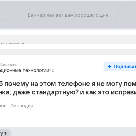
Изменено
Подписа
ционные технологии
+2
5 почему на этом телефоне я не могу по
ка, даже стандартную? и как это исправ
фон
#мелодия
гу