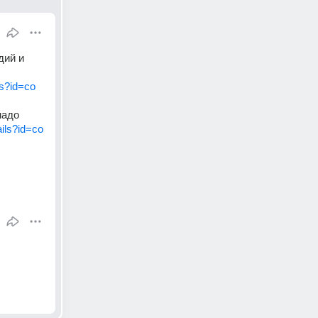
ий и 
ls?id=co
адо 
ails?id=co