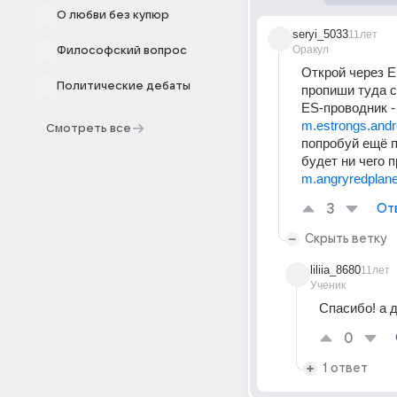
О любви без купюр
seryi_5033
11лет
Оракул
Философский вопрос
Открой через E
Политические дебаты
пропиши туда 
ES-проводник -
m.estrongs.andr
Смотреть все
попробуй ещё п
будет ни чего 
m.angryredplane
3
От
Скрыть ветку
liliia_8680
11лет
Ученик
Спасибо! а 
0
1 ответ