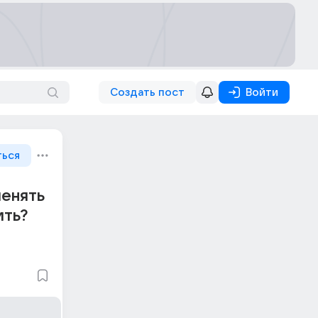
Создать пост
Войти
ться
менять
ить?