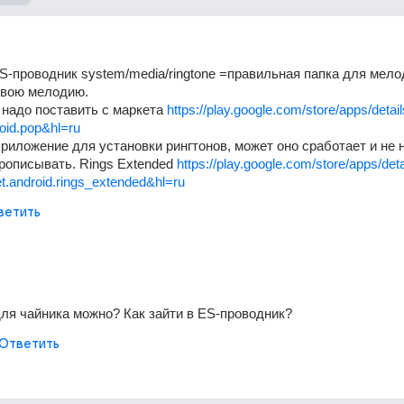
S-проводник system/media/ringtone =правильная папка для мелод
свою мелодию.
 надо поставить с маркета 
https://play.google.com/store/apps/detai
oid.pop&hl=ru
риложение для установки рингтонов, может оно сработает и не н
прописывать. Rings Extended 
https://play.google.com/store/apps/det
t.android.rings_extended&hl=ru
ветить
для чайника можно? Как зайти в ES-проводник?
Ответить