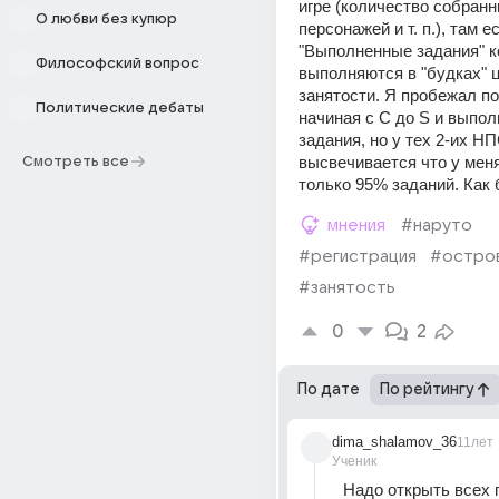
игре (количество собранн
О любви без купюр
персонажей и т. п.), там ес
"Выполненные задания" к
Философский вопрос
выполняются в "будках" ц
занятости. Я пробежал по
Политические дебаты
начиная с C до S и выпол
задания, но у тех 2-их НП
высвечивается что у мен
Смотреть все
только 95% заданий. Как
мнения
#наруто
#регистрация
#остро
#занятость
0
2
По дате
По рейтингу
dima_shalamov_36
11лет
Ученик
Надо открыть всех 