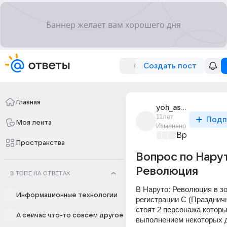
Создать пост
Главная
yoh_asakura_60
11лет
Подп
Моя лента
Изменено
Время игр
+4
Пространства
Вопрос по Нарут
Революция
В ТОПЕ НА ОТВЕТАХ
В Наруто: Революция в зо
Информационные технологии
регистрации С (Праздничн
стоят 2 персонажа которы
А сейчас что-то совсем другое
выполнением некоторых д