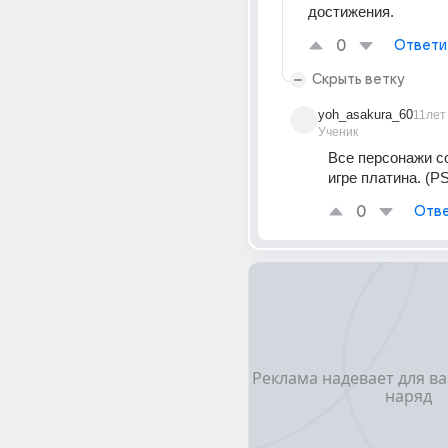
достижения.
0
Ответи
Скрыть ветку
yoh_asakura_60
11лет
Ученик
Все персонажи со
игре платина. (P
0
Отве