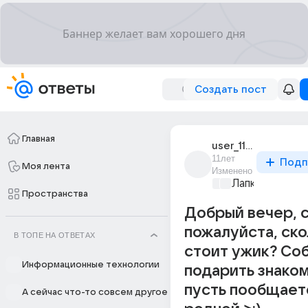
Создать пост
Главная
user_112103001
11лет
Подп
Моя лента
Изменено
Лапки и хвост
Пространства
Добрый вечер, 
пожалуйста, ско
В ТОПЕ НА ОТВЕТАХ
стоит ужик? Со
Информационные технологии
подарить знаком
пусть пообщает
А сейчас что-то совсем другое