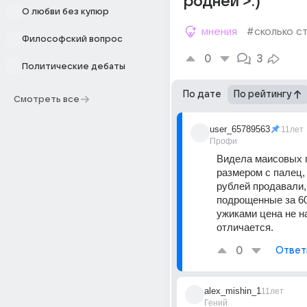
родней >:)
О любви без купюр
мнения
#сколько с
Философский вопрос
0
3
Политические дебаты
По дате
По рейтингу
Смотреть все
user_65789563
11лет
Профи
Видела маисовых п
размером с палец, 
рублей продавали, 
подрощенные за 60
ужиками цена не на
отличается.
0
Ответ
alex_mishin_1
11лет
Гений