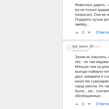
Животных дарить - 
(если только одари
попросил). Они же 
Подарите лучше рез
змейку...
0
Ответи
byk_bykov_30
11лет
Мыслитель
Зачем их покупать, п
лес - их там видимо
Меньше чем за день 
выезде поймали чет
двух зажарили и съе
качестве сувениров 
город увезли. Но та
были... хм... соотве
обезбашенные.
0
Ответи