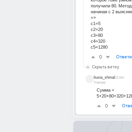
получили 80. Метод
начиная с 2 выясняем
=>
с1=5
с2=20
с3=80
с4=320
с5=1280
0
Ответи
Скрыть ветку
liusia_shmal
11лет
Ученик
Сумма = 
5+20+80+320+12
0
Отве