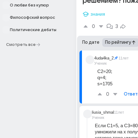
решением? пож
О любви без купюр
знания
Философский вопрос
0
3
Политические дебаты
По дате
По рейтингу
Смотреть все
4uda4ka_2
11лет
Ученик
C2=20;
q=4;
s=1705
0
Ответ
liusia_shmal
11лет
Ученик
Если C1=5, а C3=80,
умножили на x получ
которое тоже умножи