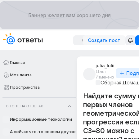
Создать пост
Главная
julia_lulii
11лет
Подп
Моя лента
Изменено
Сборная Домаш
Пространства
Найдите сумму 
первых членов
В ТОПЕ НА ОТВЕТАХ
геометрическо
Информационные технологии
прогрессии есл
С3=80 можно с
А сейчас что-то совсем другое