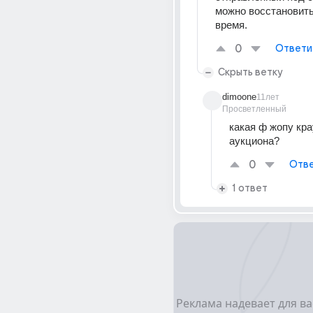
можно восстановить
время.
0
Ответи
Скрыть ветку
dimoone
11лет
Просветленный
какая ф жопу кра
аукциона?
0
Отве
1 ответ