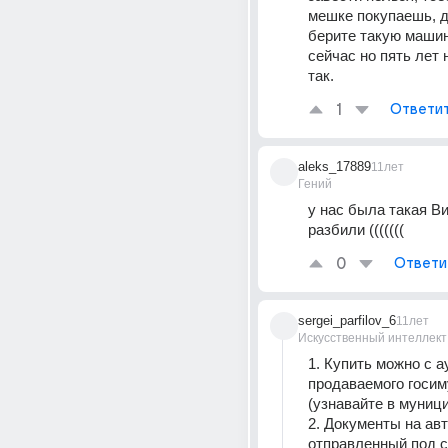
мешке покупаешь, д
берите такую машину
сейчас но пять лет 
так.
1
Ответи
aleks_17889
11лет
Гений
у нас была такая Вик
разбили (((((((
0
Ответи
sergei_parfilov_6
11лет
Искусственный интеллект
1. Купить можно с а
продаваемого госим
(узнавайте в муниц
2. Документы на авт
отправленный под с