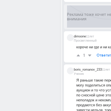
dimoone
11лет
Просветленный
короче ни где и ни к
1
Ответи
boris_romanov_233
11лет
Ученик
Я раньше такие пер
могу поделиться опы
аукцион и то что ус
по сносной цене это
неполадок и некомпл
продаются без аккум
завести нельзя, тоес