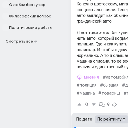
Конечно цветосхему, мига
О любви без купюр
спецсигналы сняли. Тепер
авто выглядит как обычны
Философский вопрос
гражданский авто.
Политические дебаты
Я вот тоже хотел бы купи
нить авто, который когда-
Смотреть все
полиции. Где и как купит
полискар. И чтобы с док
нормально. А то я слышал
машина списана, то её во
нельзя и единственный пу
мнения
#автомоби
#полиция
#бывшая
#д
#машина
#товарищ
#
0
9
По дате
По рейтингу