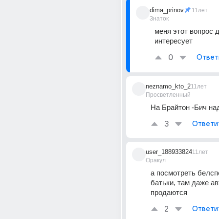
dima_prinov
11лет
Знаток
меня этот вопрос д
интересует
0
Ответ
neznamo_kto_2
11лет
Просветленный
На Брайтон -Бич на
3
Ответи
user_188933824
11лет
Оракул
а посмотреть белспе
батьки, там даже ав
продаются
2
Ответи