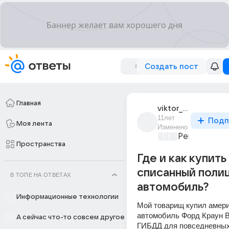
Создать пост
Главная
viktor_borisov_329
11лет
Подп
Моя лента
Изменено
Ремонт и об
Пространства
Где и как купить
списанный поли
В ТОПЕ НА ОТВЕТАХ
автомобиль?
Информационные технологии
Мой товарищ купил амери
автомобиль Форд Краун Ви
А сейчас что-то совсем другое
ГИБДД для повседневных 