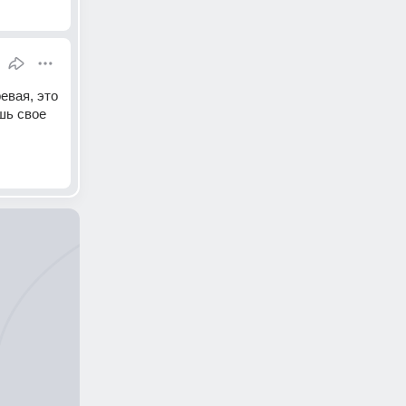
вая, это 
шь свое 