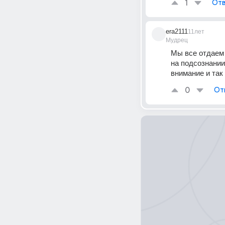
1
Отв
era2111
11лет
Мудрец
Мы все отдаем 
на подсознании
внимание и так
0
От