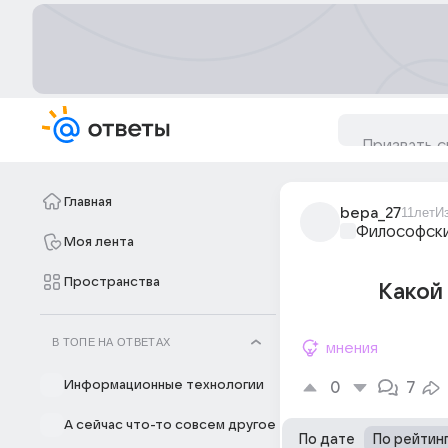
Главная
bepa_27
11лет
И
Философски
Моя лента
Пространства
Какой
В ТОПЕ НА ОТВЕТАХ
мнения
Информационные технологии
0
7
А сейчас что-то совсем другое
По дате
По рейтин