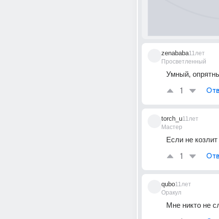
zenababa
11лет
Просветленный
Умный, опрятны
1
Отв
torch_u
11лет
Мастер
Если не козлит
1
Отв
qubo
11лет
Оракул
Мне никто не с