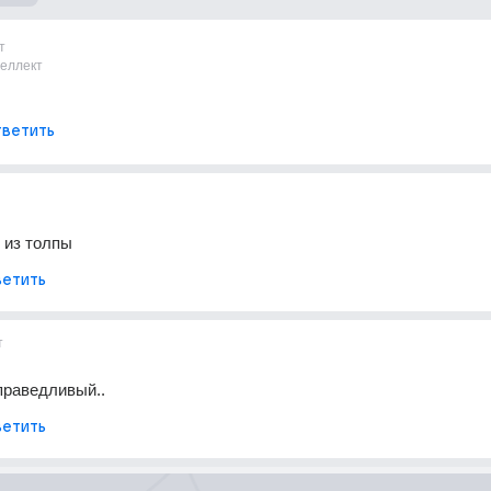
т
теллект
ветить
из толпы
етить
т
праведливый..
етить