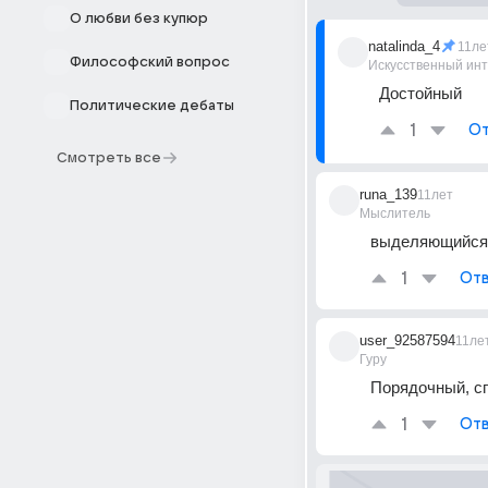
О любви без купюр
natalinda_4
11ле
Философский вопрос
Искусственный ин
Достойный
Политические дебаты
1
От
Смотреть все
runa_139
11лет
Мыслитель
выделяющийся 
1
Отв
user_92587594
11ле
Гуру
Порядочный, с
1
Отв