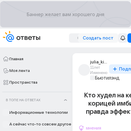
Создать пост
Главная
julia_kim_62
11лет
Подп
Моя лента
Изменено
Бьютилэнд
Пространства
Кто худел на 
В ТОПЕ НА ОТВЕТАХ
корицей имб
правда эффек
Информационные технологии
А сейчас что-то совсем другое
мнения