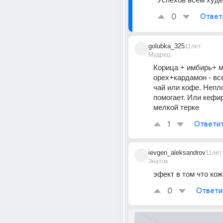
0
Ответ
golubka_325
11лет
Мудрец
Корица + имбирь+ м
орех+кардамон - все
чай или кофе. Непло
помогает. Или кефир
мелкой терке
1
Ответи
ievgen_aleksandrov
11лет
Знаток
эфект в том что кож
0
Ответи