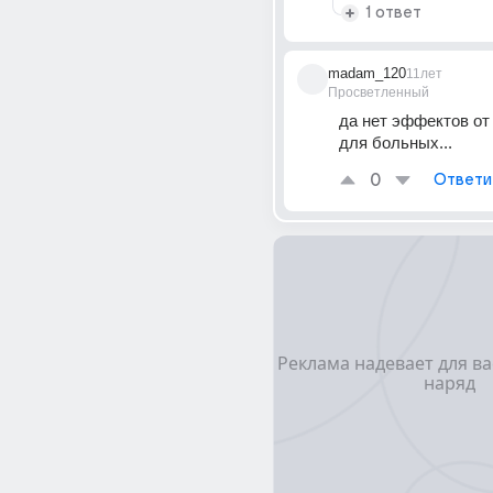
1 ответ
madam_120
11лет
Просветленный
да нет эффектов от 
для больных...
0
Ответи