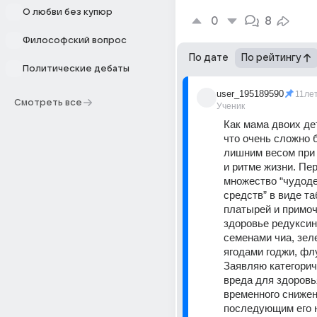
О любви без купюр
0
8
Философский вопрос
По дате
По рейтингу
Политические дебаты
user_195189590
11ле
Смотреть все
Ученик
Как мама двоих дет
что очень сложно б
лишним весом при 
и ритме жизни. Пе
множество “чудоде
средств” в виде таб
платырей и примоч
здоровье редуксино
семенами чиа, зел
ягодами годжи, флу
Заявляю категориче
вреда для здоровья
временного снижени
последующим его н