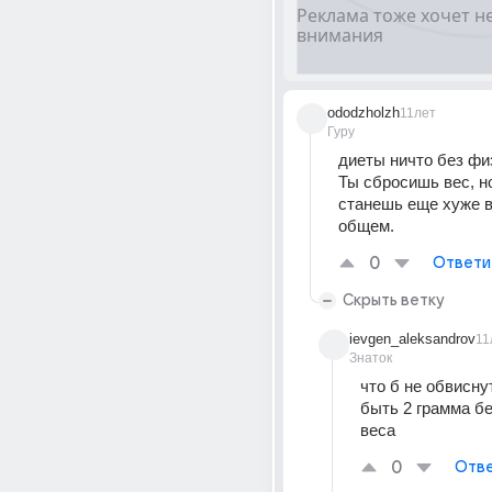
ododzholzh
11лет
Гуру
диеты ничто без физ
Ты сбросишь вес, н
станешь еще хуже в
общем.
0
Ответи
Скрыть ветку
ievgen_aleksandrov
11
Знаток
что б не обвисну
быть 2 грамма бел
веса
0
Отве