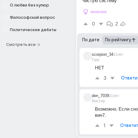
чистую систему
О любви без купюр
мнения
Философский вопрос
0
2
Политические дебаты
По дате
По рейтингу
Смотреть все
scorpion_34
11лет
Гуру
НЕТ
3
Ответи
den_7039
11лет
Мастер
Возможно. Если сно
вин7.
1
Ответи