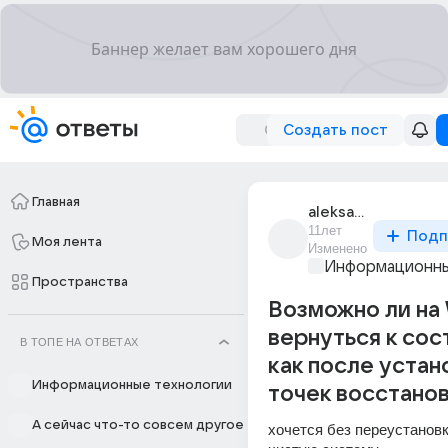
Создать пост
Главная
aleksandr_88230
11лет
Подп
Моя лента
Изменено
Информационны
Пространства
Возможно ли на
вернуться к со
В ТОПЕ НА ОТВЕТАХ
как после устан
Информационные технологии
точек восстано
А сейчас что-то совсем другое
хочется без переустановк