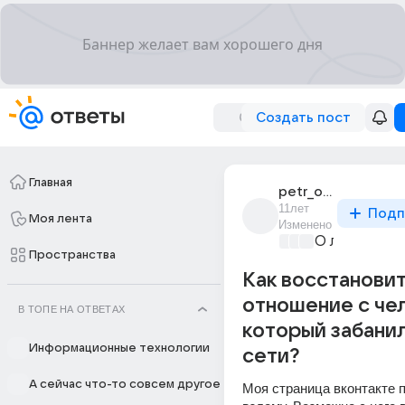
Создать пост
Главная
petr_osipov_25
11лет
Подп
Моя лента
Изменено
О любви без
Пространства
Как восстанови
отношение с че
В ТОПЕ НА ОТВЕТАХ
который забанил
Информационные технологии
сети?
А сейчас что-то совсем другое
Моя страница вконтакте п