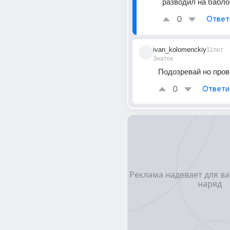
разводил на бабло
0
Ответ
ivan_kolomenckiy
11лет
Знаток
Подозревай но пров
0
Ответи