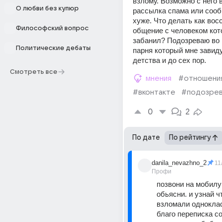
взлому. Возможно с него в
О любви без купюр
рассылка спама или сооб
хуже. Что делать как восс
Философский вопрос
общение с человеком кот
забанил? Подозреваю во 
Политические дебаты
парня который мне завиду
детства и до сех пор.
Смотреть все
мнения
#отношени
#вконтакте
#подозре
0
2
По дате
По рейтингу
danila_nevazhno_2
11
Профи
позвони на мобилу 
обьясни. и узнай ч
взломали одноклас
благо переписка со