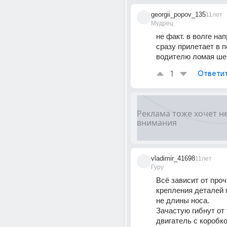
georgii_popov_135
11лет
Мудрец
не факт. в волге нап
сразу прилетает в п
водителю ломая ше
1
Ответи
vladimir_41698
11лет
Гуру
Всё зависит от проч
крепления деталей п
не длины носа.
Зачастую гибнут от т
двигатель с коробко