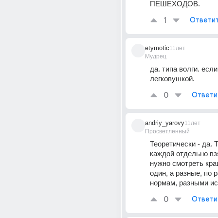
ПЕШЕХОДОВ.
1
Ответи
etymotic
11лет
Мудрец
да. типа волги. если
легковушкой.
0
Ответи
andriy_yarovy
11лет
Просветленный
Теоретически - да. Т
каждой отдельно вз
нужно смотреть краш
один, а разные, по 
нормам, разными ис
0
Ответи