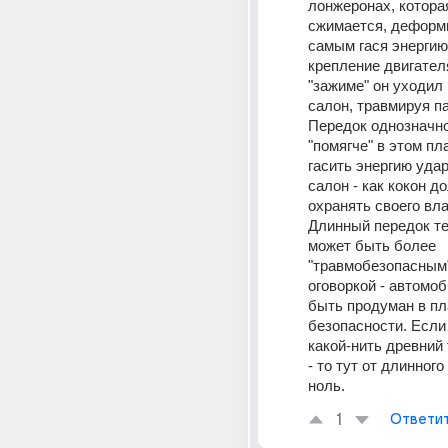
лонжеронах, которая
сжимается, деформи
самым гася энергию 
крепление двигателя
"зажиме" он уходил в
салон, травмируя п
Передок однозначно
"помягче" в этом пла
гасить энергию удара
салон - как кокон до
охранять своего вл
Длинный передок те
может быть более 
"травмобезопасным",
оговоркой - автомоб
быть продуман в пл
безопасности. Если 
какой-нить древний т
- то тут от длинного
ноль.
1
Ответи