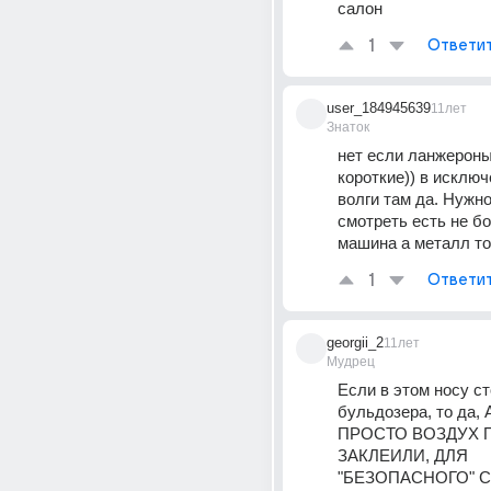
салон
1
Ответи
user_184945639
11лет
Знаток
нет если ланжероны
короткие)) в исключ
волги там да. Нужно
смотреть есть не б
машина а металл т
1
Ответи
georgii_2
11лет
Мудрец
Если в этом носу ст
бульдозера, то да, А
ПРОСТО ВОЗДУХ 
ЗАКЛЕИЛИ, ДЛЯ 
"БЕЗОПАСНОГО" С