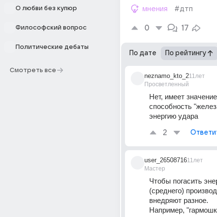
О любви без купюр
мнения
#дтп
0
17
Философский вопрос
Политические дебаты
По дате
По рейтингу
Смотреть все
neznamo_kto_2
11лет
Просветленный
Нет, имеет значение
способность "железа
энергию удара
2
Ответи
user_26508716
11лет
Мастер
Чтобы погасить эне
(среднего) производ
внедряют разное.
Например, "гармошку