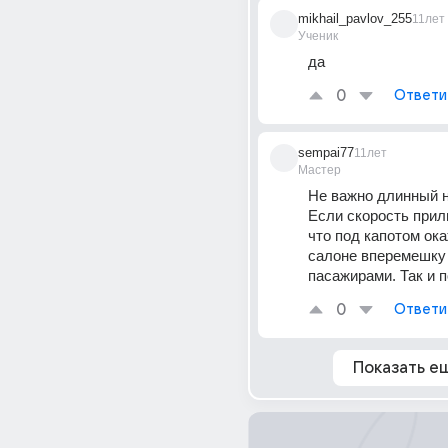
mikhail_pavlov_255
11лет
Ученик
да
0
Ответи
sempai77
11лет
Мастер
Не важно длинный но
Если скорость прили
что под капотом ока
салоне вперемешку 
пасажирами. Так и п
0
Ответи
Показать е