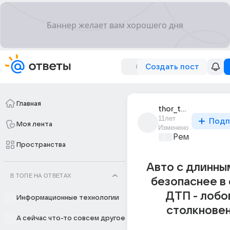
Создать пост
Главная
thor_thor_23
11лет
Подп
Моя лента
Изменено
Ремонт и обс
Пространства
Авто с длинны
В ТОПЕ НА ОТВЕТАХ
безопаснее в
ДТП - лобо
Информационные технологии
столкновен
А сейчас что-то совсем другое