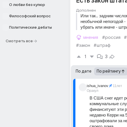
Есть закон штат
О любви без купюр
Дополнен
Или так.. задним числом
Философский вопрос
необычной непогодой - 
убрать или иначе - штр
Политические дебаты
мнения
#россия
#
Смотреть все
#закон
#штраф
1
3
По дате
По рейтингу
ishua_ivanov
11лет
Оракул
В США снег идет ре
коммунальные слу
финанситуют эти р
недавно Керри на 5
оштрафовали за не
своего дома.