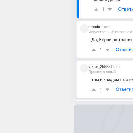
1
Ответ
stomia
11лет
Искусственный интеллект
Да, Керри оштрафова
1
Ответи
viktor_25588
11лет
Просветленный
там в каждом штате
1
Ответи