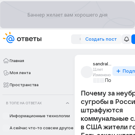
Создать пост
Главная
sandraleks
11лет
Подп
Моя лента
Изменено
Политически
Пространства
Почему за неуб
сугробы в Росс
В ТОПЕ НА ОТВЕТАХ
штрафуются
Информационные технологии
коммунальные с
в США жители г
А сейчас что-то совсем другое