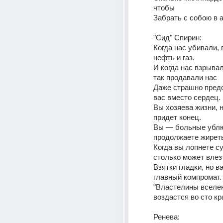
чтобы
Забрать с собою в 
"Сид" Спирин:
Когда нас убивали, 
нефть и газ.
И когда нас взрывал
так продавали нас
Даже страшно предст
вас вместо сердец.
Вы хозяева жизни, н
придет конец.
Вы — больные ублю
продолжаете жирет
Когда вы лопнете сук
столько может влез
Взятки гладки, но в
главный компромат.
"Властелины вселен
воздастся во сто кра
Ренева: