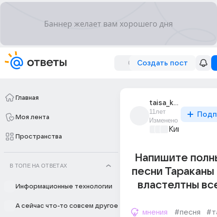
Создать пост
Главная
taisa_kramarenco
11лет
Подп
Моя лента
Изменено
Киномания
+4
Пространства
Напишите полн
В ТОПЕ НА ОТВЕТАХ
песни Тараканы
властелтны вс
Информационные технологии
А сейчас что-то совсем другое
мнения
#песня
#т