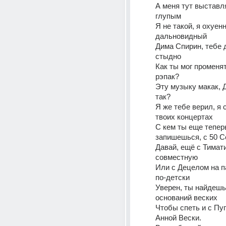
А меня тут выставл
глупым
Я не такой, я охуенн
дальновидный
Дима Спирин, тебе 
стыдно
Как ты мог променят
рэпак?
Эту музыку макак, Д
так?
Я же тебе верил, я 
твоих концертах
С кем ты еще теперь
запишешься, с 50 C
Давай, ещё с Тимати
совместную
Или с Децелом на па
по-детски
Уверен, ты найдешь 
оснований веских
Чтобы спеть и с Пуг
Анной Вески.