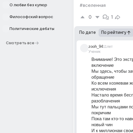
О любви без купюр
#вселенная
0
1
Философский вопрос
Политические дебаты
По дате
По рейтингу
Смотреть все
zooh_94
11лет
Ученик
Внимание! Это экстр
включение
Мы здесь, чтобы зач
обращение
Ко всем хозяевам жи
исключения
Настало время бесп
разоблачения
Мы тут пальцами по
покричим
Пока там кто-то нав
новый чин
И к миллионам свои