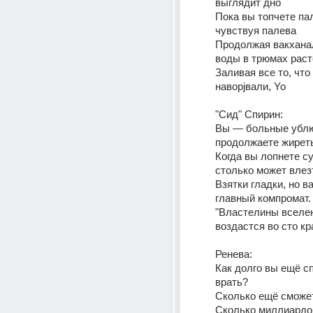
выглядит дно
Пока вы топчете пал
чувствуя палева
Продолжая вакханал
воды в трюмах раст
Заливая все то, что 
наворjвали, Yo
"Сид" Спирин:
Вы — больные ублю
продолжаете жирет
Когда вы лопнете сук
столько может влез
Взятки гладки, но в
главный компромат.
"Властелины вселен
воздастся во сто кра
Ренева:
Как долго вы ещё с
врать?
Сколько ещё сможе
Сколько миллиардов