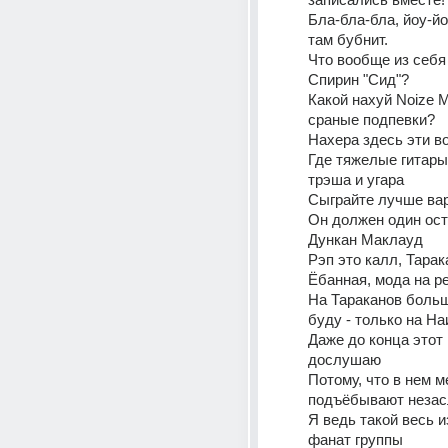
Бла-бла-бла, йоу-йоу
там бубнит.
Что вообще из себя 
Спирин "Сид"?
Какой нахуй Noize M
сраные подпевки?
Нахера здесь эти в
Где тяжелые гитары
трэша и угара
Сыграйте лучше ва
Он должен один оста
Дункан Маклауд
Рэп это калл, Тарака
Ёбанная, мода на р
На Тараканов больш
буду - только на На
Даже до конца этот 
дослушаю
Потому, что в нем ме
подъёбывают неза
Я ведь такой весь и
фанат группы