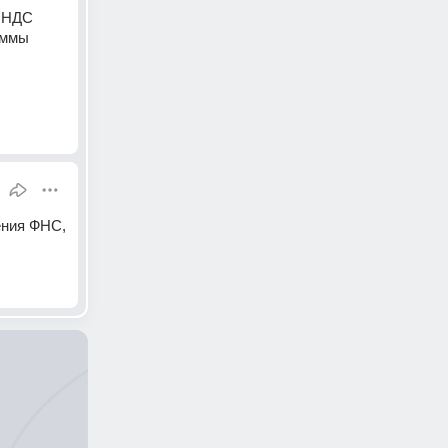
 НДС 
ммы 
ния ФНС, 