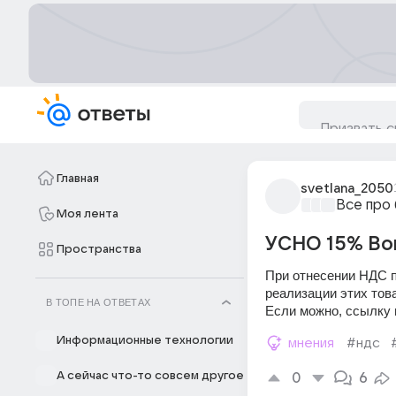
Главная
svetlana_2050
Все про
Моя лента
УСНО 15% Во
Пространства
При отнесении НДС п
реализации этих тов
В ТОПЕ НА ОТВЕТАХ
Если можно, ссылку н
Информационные технологии
мнения
#ндс
А сейчас что-то совсем другое
0
6