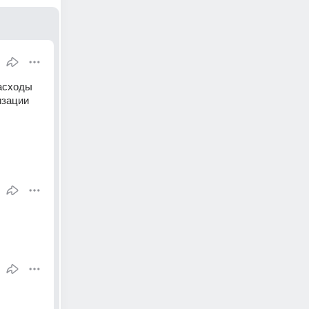
асходы 
зации 