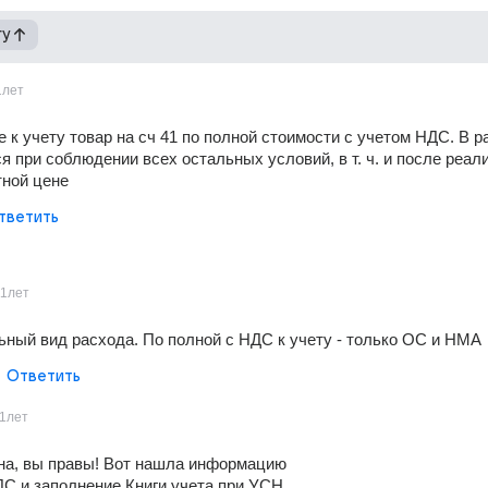
гу
1лет
 к учету товар на сч 41 по полной стоимости с учетом НДС. В р
я при соблюдении всех остальных условий, в т. ч. и после реали
тной цене
тветить
11лет
ный вид расхода. По полной с НДС к учету - только ОС и НМА
Ответить
1лет
на, вы правы! Вот нашла информацию 
С и заполнение Книги учета при УСН 