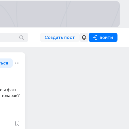
Создать пост
Войти
ться
 и факт 
 товаров? 