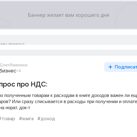
11лет
Изменено
Подписа
 бизнес
+4
прос про НДС:
о полученным товарам к расходам в книге доходов важен ли еще
аров? Или сразу списывается в расходы при получении и оплате
а норат. док-т
#товар
#книга
#доход