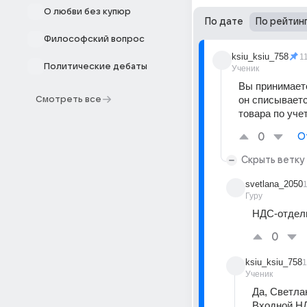
О любви без купюр
По дате
По рейтин
Философский вопрос
ksiu_ksiu_758
1
Политические дебаты
Ученик
Вы принимаете
он списываетс
Смотреть все
товара по уче
0
О
Скрыть ветку
svetlana_2050
Гуру
НДС-отдель
0
ksiu_ksiu_758
1
Ученик
Да, Светла
Входной НД