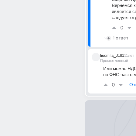
Вернемся к
является с
следует от
0
1 ответ
liudmila_3181
11лет
Просветленный
Или можно НДС 
но ФНС часто м
0
От