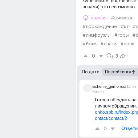
кишечником, постоянные б
ночами) это невозможно.
мнения
#выписка
#прохождение
#кт
#
#лимфоузлы
#горы
#б
#боль
#спать
#ночь
0
3
По дате
По рейтингу
lechenie_gemorroia
11лет
Ученик
Готова обсудить ваш
личном обращении,
onko.spb.ru/index.p
ontact/contact/2
0
Ответи