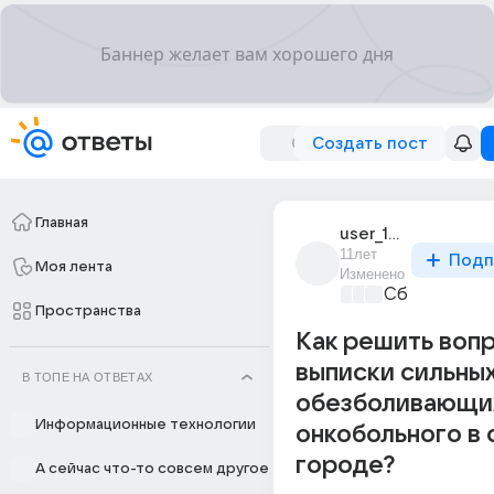
Создать пост
Главная
user_19128702
11лет
Подп
Моя лента
Изменено
Сборная До
Пространства
Как решить воп
выписки сильны
В ТОПЕ НА ОТВЕТАХ
обезболивающи
Информационные технологии
онкобольного в
городе?
А сейчас что-то совсем другое