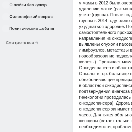
у мамы в 2012 была опера
О любви без купюр
удалению матки (рак матки
учете (группа). После по
Философский вопрос
группы в 2014 году резко 
ухудшаться здоровье. По
Политические дебаты
самостоятельного прохожд
направления из онкодиспа
Смотреть все
выявлены опухоли паховы
лимфоузлов, метастазы в 
новообразование поджелу
железы). Проживает мама 
Онкодиспансер в областно
Онколог в гор. больнице н
обезболивающие препарат
в областной онкодиспансе
подтверждения диагноза (
гинекологии проводилась 
онкодиспансера). Дорога 
онкодиспансер занимает от
часов. Для тяжелобольной
женщины (встает только п
необходимости, проблемы