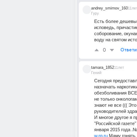
andrey_smirnov_160
11ле
Гуру
Есть более дешевые
исповедь, причастие
соборование, окуна
воду на святом ист
0
Ответи
tamara_1852
11лет
Гений
Сегодня предоставл
назначать наркотики
обезболивания ВСЕМ
не только онкологам
знают не все ((( Это
руководителей здра
И многое другое я п
"Российской газете" 
января 2015 года .№ 
w.rg.ru
 Маму гонять 